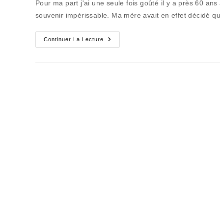
Pour ma part j'ai une seule fois goûté il y a près 60 an
publication :
souvenir impérissable. Ma mère avait en effet décidé qu
Les
Continuer La Lecture
Pas
Si
Jolies
Colonies
De
Vacances
Que
Ça…