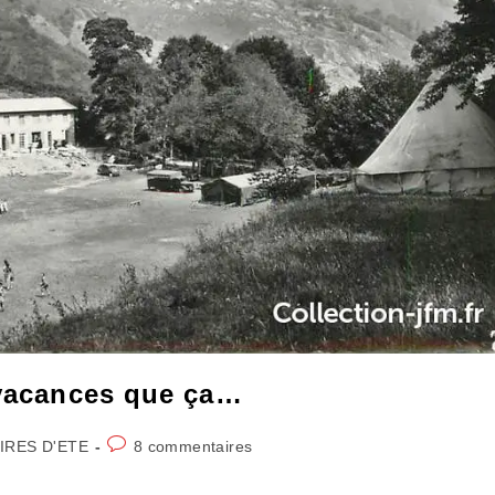
 vacances que ça…
Commentaires
IRES D'ETE
8 commentaires
de
la