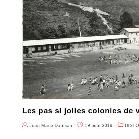
Les pas si jolies colonies de
Auteur/autrice
Publication
Post
Jean-Marie Darmian
19 août 2019
HISTO
de
publiée :
category:
la