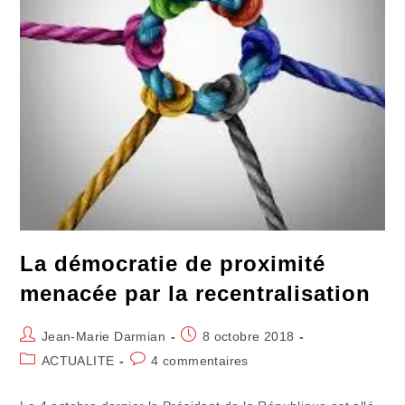
La démocratie de proximité
menacée par la recentralisation
Auteur/autrice
Publication
Jean-Marie Darmian
8 octobre 2018
de
publiée :
Post
Commentaires
ACTUALITE
4 commentaires
la
category:
de
publication :
la