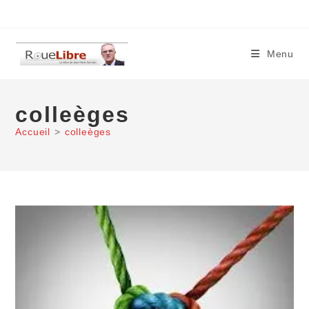
Skip
to
content
Menu
colleèges
Accueil
>
colleèges