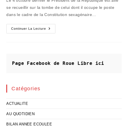
Le 4 octobre dernier le Président de la République est allé
publication :
se recueillir sur la tombe de celui dont il occupe le poste
dans le cadre de la Constitution sexagénaire…
La
Continuer La Lecture
Démocratie
De
Proximité
Menacée
Par
La
Recentralisation
Page Facebook de Roue Libre
ici
Catégories
ACTUALITE
AU QUOTIDIEN
BILAN ANNEE ECOULEE