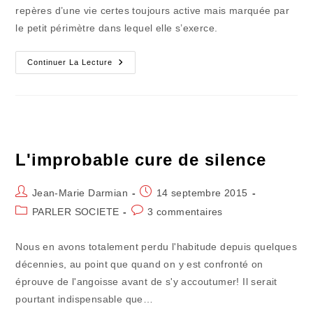
repères d’une vie certes toujours active mais marquée par
le petit périmètre dans lequel elle s’exerce.
Le
Continuer La Lecture
Coeur
De
La
Bretagne
S’essouffle
L'improbable cure de silence
Auteur/autrice
Publication
Jean-Marie Darmian
14 septembre 2015
de
publiée :
Post
Commentaires
PARLER SOCIETE
3 commentaires
la
category:
de
publication :
la
Nous en avons totalement perdu l'habitude depuis quelques
publication :
décennies, au point que quand on y est confronté on
éprouve de l'angoisse avant de s'y accoutumer! Il serait
pourtant indispensable que…