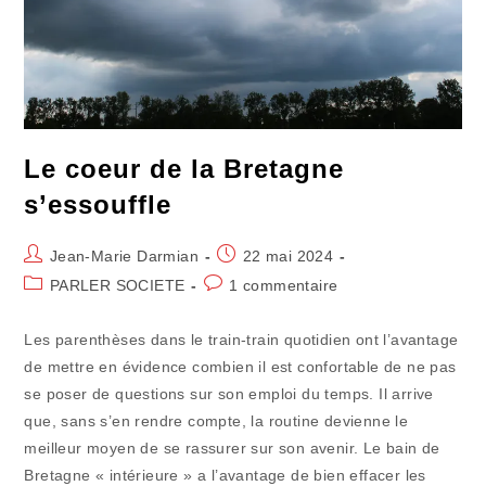
Le coeur de la Bretagne
s’essouffle
Auteur/autrice
Publication
Jean-Marie Darmian
22 mai 2024
de
publiée :
Post
Commentaires
PARLER SOCIETE
1 commentaire
la
category:
de
publication :
la
Les parenthèses dans le train-train quotidien ont l’avantage
publication :
de mettre en évidence combien il est confortable de ne pas
se poser de questions sur son emploi du temps. Il arrive
que, sans s’en rendre compte, la routine devienne le
meilleur moyen de se rassurer sur son avenir. Le bain de
Bretagne « intérieure » a l’avantage de bien effacer les