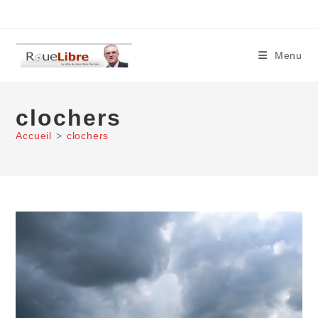
Skip
to
content
Menu
clochers
Accueil
>
clochers