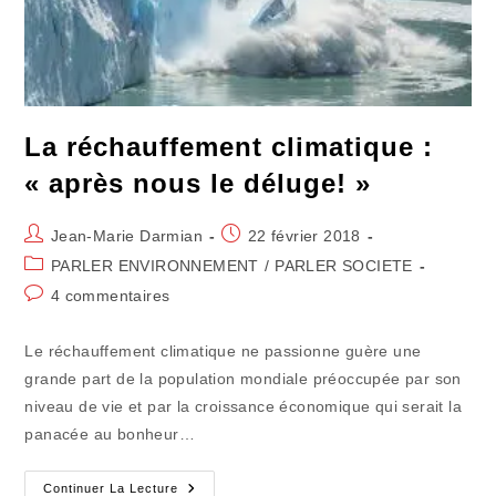
La réchauffement climatique :
« après nous le déluge! »
Auteur/autrice
Publication
Jean-Marie Darmian
22 février 2018
de
publiée :
Post
PARLER ENVIRONNEMENT
/
PARLER SOCIETE
la
category:
Commentaires
4 commentaires
publication :
de
la
Le réchauffement climatique ne passionne guère une
publication :
grande part de la population mondiale préoccupée par son
niveau de vie et par la croissance économique qui serait la
panacée au bonheur…
La
Continuer La Lecture