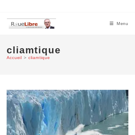
Skip
to
content
Menu
cliamtique
Accueil
>
cliamtique