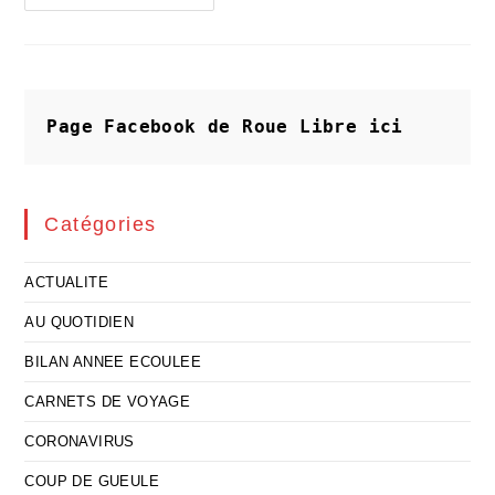
Réchauffement
Climatique
:
« Après
Nous
Le
Déluge! »
Page Facebook de Roue Libre
ici
Catégories
ACTUALITE
AU QUOTIDIEN
BILAN ANNEE ECOULEE
CARNETS DE VOYAGE
CORONAVIRUS
COUP DE GUEULE