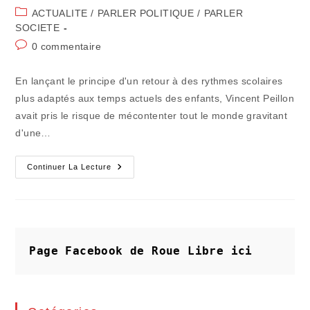
de
publiée :
Post
ACTUALITE
/
PARLER POLITIQUE
/
PARLER
la
category:
SOCIETE
publication :
Commentaires
0 commentaire
de
la
En lançant le principe d'un retour à des rythmes scolaires
publication :
plus adaptés aux temps actuels des enfants, Vincent Peillon
avait pris le risque de mécontenter tout le monde gravitant
d'une…
Un
Continuer La Lecture
Vrai
Point
Des
TAP
Qui
Met
Du
Baume
Page Facebook de Roue Libre
ici
Au
Cœur