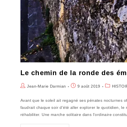
Le chemin de la ronde des é
Auteur/autrice
Publication
Post
Jean-Marie Darmian
9 août 2019
HISTOI
de
publiée :
category:
la
Avant que le soleil ait regagné ses pénates nocturnes off
publication :
faudrait chaque soir d'été aller explorer le quotidien, le 
réhabiliter. Une marche solitaire dans l'ordinaire constitu