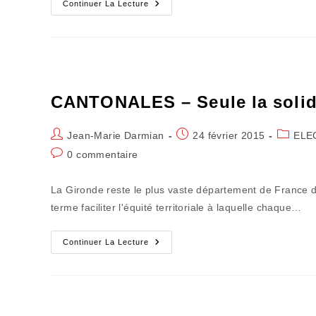
Le
Continuer La Lecture
Chemin
De
La
Ronde
Des
Émotions
Douces
CANTONALES – Seule la solidari
Auteur/autrice
Publication
Post
Jean-Marie Darmian
24 février 2015
ELE
de
publiée :
category
Commentaires
0 commentaire
la
de
publication :
la
La Gironde reste le plus vaste département de France d
publication :
terme faciliter l'équité territoriale à laquelle chaque…
CANTONALES
Continuer La Lecture
–
Seule
La
Solidarité
Territoriale
Sauvera
La