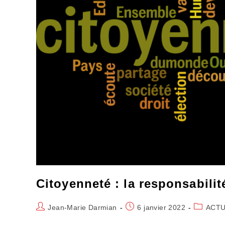
Citoyenneté : la responsabilité
Auteur/autrice
Publication
Post
Jean-Marie Darmian
6 janvier 2022
ACTU
de
publiée :
category