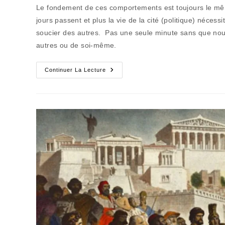
la
Le fondement de ces comportements est toujours le même :
publication :
jours passent et plus la vie de la cité (politique) néce
soucier des autres. Pas une seule minute sans que nous
autres ou de soi-même.
Citoyenneté
Continuer La Lecture
:
La
Responsabilité
Individuelle
Dans
Le
Cadre
Collectif