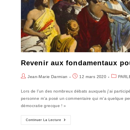
Revenir aux fondamentaux pou
Auteur/autrice
Publication
Post
Jean-Marie Darmian
12 mars 2020
PARL
de
publiée :
category:
la
Lors de l'un des nombreux débats auxquels j'ai participé 
publication :
personne m'a posé un commentaire qui m'a quelque peu 
démocratie grecque ! »
Revenir
Continuer La Lecture
Aux
Fondamentaux