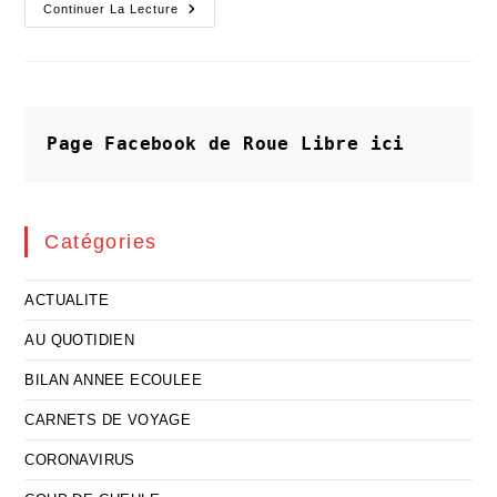
Une
Continuer La Lecture
Charte
Territoriale
Pour
L’accès
À
Une
Alimentation
De
Page Facebook de Roue Libre
ici
Qualité
Catégories
ACTUALITE
AU QUOTIDIEN
BILAN ANNEE ECOULEE
CARNETS DE VOYAGE
CORONAVIRUS