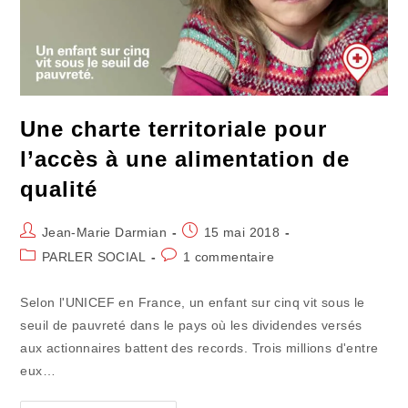
Une charte territoriale pour
l’accès à une alimentation de
qualité
Auteur/autrice
Publication
Jean-Marie Darmian
15 mai 2018
de
publiée :
Post
Commentaires
PARLER SOCIAL
1 commentaire
la
category:
de
publication :
la
Selon l'UNICEF en France, un enfant sur cinq vit sous le
publication :
seuil de pauvreté dans le pays où les dividendes versés
aux actionnaires battent des records. Trois millions d'entre
eux…