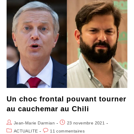
Dans
Son
Sac
Un choc frontal pouvant tourner
au cauchemar au Chili
Auteur/autrice
Publication
Jean-Marie Darmian
23 novembre 2021
de
publiée :
Post
Commentaires
ACTUALITE
11 commentaires