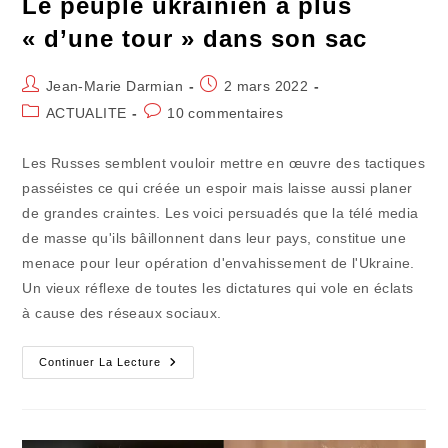
Le peuple ukrainien a plus
« d’une tour » dans son sac
Auteur/autrice
Publication
Jean-Marie Darmian
2 mars 2022
de
publiée :
Post
Commentaires
ACTUALITE
10 commentaires
la
category:
de
publication :
la
Les Russes semblent vouloir mettre en œuvre des tactiques
publication :
passéistes ce qui créée un espoir mais laisse aussi planer
de grandes craintes. Les voici persuadés que la télé media
de masse qu'ils bâillonnent dans leur pays, constitue une
menace pour leur opération d'envahissement de l'Ukraine.
Un vieux réflexe de toutes les dictatures qui vole en éclats
à cause des réseaux sociaux.
Le
Continuer La Lecture
Peuple
Ukrainien
A
Plus
« D’une
Tour »