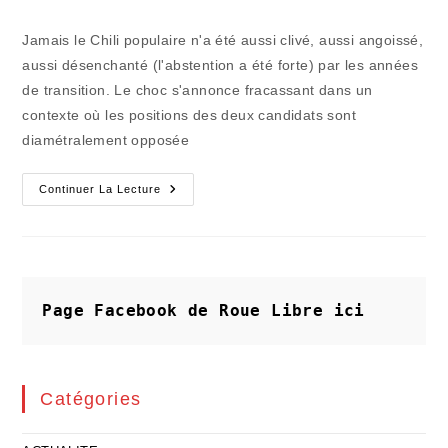
la
category:
de
publication :
la
Jamais le Chili populaire n'a été aussi clivé, aussi angoissé,
publication :
aussi désenchanté (l'abstention a été forte) par les années
de transition. Le choc s'annonce fracassant dans un
contexte où les positions des deux candidats sont
diamétralement opposée
Un
Continuer La Lecture
Choc
Frontal
Pouvant
Tourner
Au
Cauchemar
Au
Chili
Page Facebook de Roue Libre
ici
Catégories