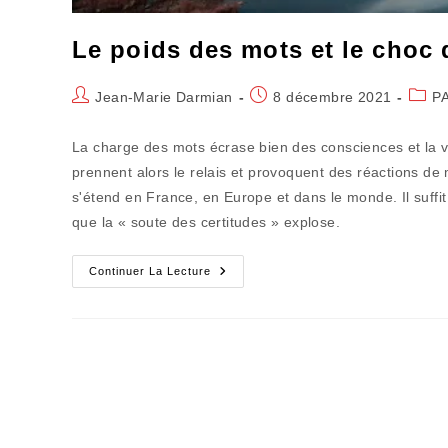
Le poids des mots et le choc
Auteur/autrice
Publication
Post
Jean-Marie Darmian
8 décembre 2021
P
de
publiée :
categ
la
La charge des mots écrase bien des consciences et la v
publication :
prennent alors le relais et provoquent des réactions de
s'étend en France, en Europe et dans le monde. Il suffit 
que la « soute des certitudes » explose.
Le
Continuer La Lecture
Poids
Des
Mots
Et
Le
Choc
Des
Images