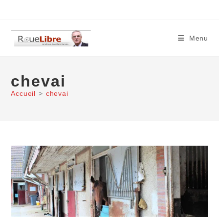
Skip
to
content
Menu
chevai
Accueil
>
chevai