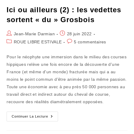
Ici ou ailleurs (2) : les vedettes
sortent « du » Grosbois
Auteur/autrice
Publication
Jean-Marie Darmian
28 juin 2022
de
publiée :
Post
Commentaires
ROUE LIBRE ESTIVALE
5 commentaires
la
category:
de
publication :
la
Pour le néophyte une immersion dans le milieu des courses
publication :
hippiques relève une fois encore de la découverte d'une
France (et même d'un monde) fracturée mais qui a au
moins le point commun d'être animée par la même passion.
Toute une économie avec à peu près 50 000 personnes au
travail direct et indirect autour du cheval de course,
recouvre des réalités diamétralement opposées.
Ici
Continuer La Lecture
Ou
Ailleurs
(2)
: