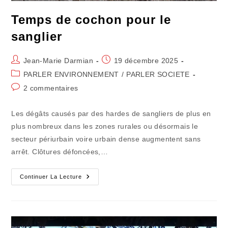
Temps de cochon pour le
sanglier
Auteur/autrice
Publication
Jean-Marie Darmian
19 décembre 2025
de
publiée :
Post
PARLER ENVIRONNEMENT
/
PARLER SOCIETE
la
category:
Commentaires
2 commentaires
publication :
de
la
Les dégâts causés par des hardes de sangliers de plus en
publication :
plus nombreux dans les zones rurales ou désormais le
secteur périurbain voire urbain dense augmentent sans
arrêt. Clôtures défoncées,…
Temps
Continuer La Lecture
De
Cochon
Pour
Le
Sanglier