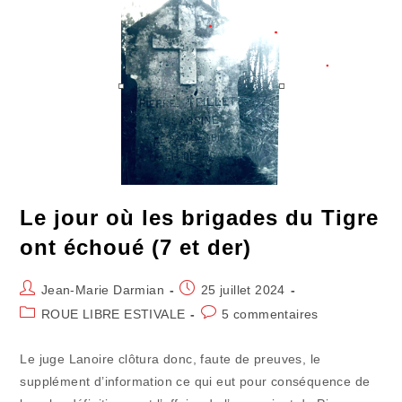
Eu
Du
Plomb
Dans
L’aile
Le jour où les brigades du Tigre
ont échoué (7 et der)
Auteur/autrice
Publication
Jean-Marie Darmian
25 juillet 2024
de
publiée :
Post
Commentaires
ROUE LIBRE ESTIVALE
5 commentaires
la
category:
de
publication :
la
Le juge Lanoire clôtura donc, faute de preuves, le
publication :
supplément d’information ce qui eut pour conséquence de