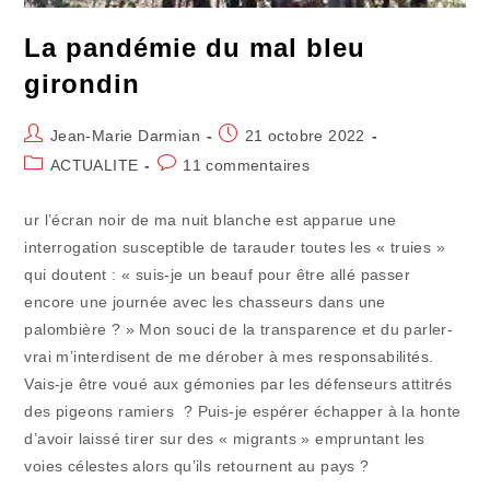
La pandémie du mal bleu
girondin
Auteur/autrice
Publication
Jean-Marie Darmian
21 octobre 2022
de
publiée :
Post
Commentaires
ACTUALITE
11 commentaires
la
category:
de
publication :
la
ur l’écran noir de ma nuit blanche est apparue une
publication :
interrogation susceptible de tarauder toutes les « truies »
qui doutent : « suis-je un beauf pour être allé passer
encore une journée avec les chasseurs dans une
palombière ? » Mon souci de la transparence et du parler-
vrai m’interdisent de me dérober à mes responsabilités.
Vais-je être voué aux gémonies par les défenseurs attitrés
des pigeons ramiers ? Puis-je espérer échapper à la honte
d’avoir laissé tirer sur des « migrants » empruntant les
voies célestes alors qu’ils retournent au pays ?