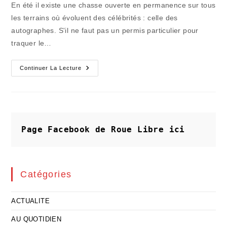
la
En été il existe une chasse ouverte en permanence sur tous
publication :
les terrains où évoluent des célébrités : celle des
autographes. S'il ne faut pas un permis particulier pour
traquer le…
En
Continuer La Lecture
Été
La
Chasse
À
La
Notoriété
Bat
Son
Page Facebook de Roue Libre
ici
Plein
Catégories
ACTUALITE
AU QUOTIDIEN