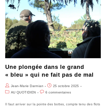
Une plongée dans le grand
« bleu » qui ne fait pas de mal
Auteur/autrice
Publication
Jean-Marie Darmian
25 octobre 2025
de
publiée :
Post
Commentaires
AU QUOTIDIEN
6 commentaires
la
category:
de
publication :
la
Il faut arriver sur la pointe des bottes, compte tenu des flots