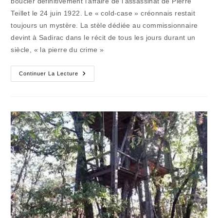
boucler définitivement l’affaire de l’assassinat de Pierre
Teillet le 24 juin 1922. Le « cold-case » créonnais restait
toujours un mystère. La stèle dédiée au commissionnaire
devint à Sadirac dans le récit de tous les jours durant un
siècle, « la pierre du crime »
Le
Continuer La Lecture
Jour
Où
Les
Brigades
Du
Tigre
Ont
Échoué
(7
Et
Der)