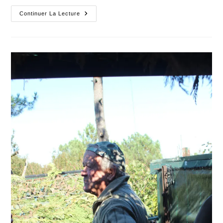
La
Continuer La Lecture
Pandémie
Du
Mal
Bleu
Girondin