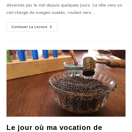
publication :
déversés par le ciel depuis quelques jours. La tête vers un
ciel chargé de nuages ouatés, roulant vers…
Une
Continuer La Lecture
Plongée
Dans
Le
Grand
« Bleu »
Qui
Ne
Fait
Pas
De
Mal
Le jour où ma vocation de