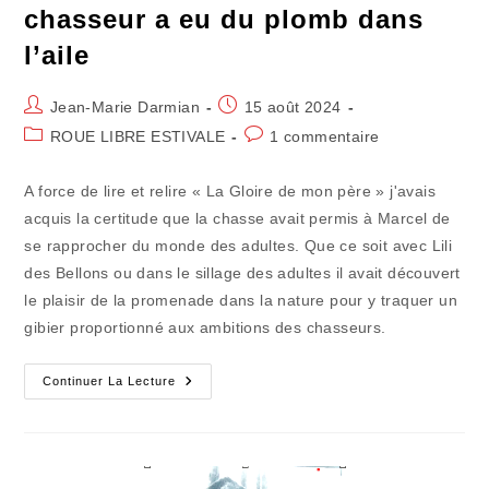
chasseur a eu du plomb dans
l’aile
Auteur/autrice
Publication
Jean-Marie Darmian
15 août 2024
de
publiée :
Post
Commentaires
ROUE LIBRE ESTIVALE
1 commentaire
la
category:
de
publication :
la
A force de lire et relire « La Gloire de mon père » j'avais
publication :
acquis la certitude que la chasse avait permis à Marcel de
se rapprocher du monde des adultes. Que ce soit avec Lili
des Bellons ou dans le sillage des adultes il avait découvert
le plaisir de la promenade dans la nature pour y traquer un
gibier proportionné aux ambitions des chasseurs.
Le
Continuer La Lecture
Jour
Où
Ma
Vocation
De
Chasseur
A