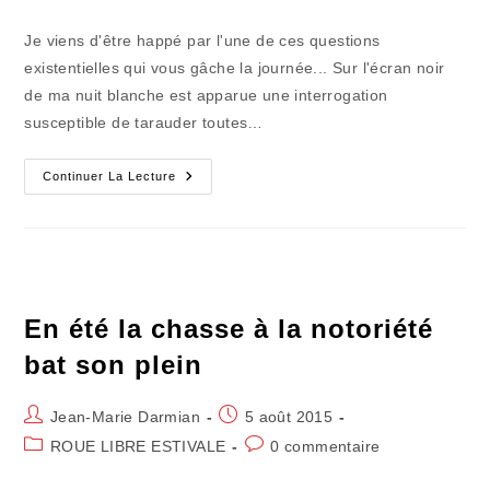
la
category:
de
publication :
la
Je viens d'être happé par l'une de ces questions
publication :
existentielles qui vous gâche la journée... Sur l'écran noir
de ma nuit blanche est apparue une interrogation
susceptible de tarauder toutes…
« Putaing »…
Continuer La Lecture
J’ai
Chopé
La
Fièvre
Bleue
!
En été la chasse à la notoriété
bat son plein
Auteur/autrice
Publication
Jean-Marie Darmian
5 août 2015
de
publiée :
Post
Commentaires
ROUE LIBRE ESTIVALE
0 commentaire
la
category:
de
publication :