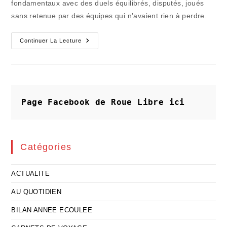
fondamentaux avec des duels équilibrés, disputés, joués
sans retenue par des équipes qui n’avaient rien à perdre.
Les
Continuer La Lecture
Chandelles
N’ont
Pas
Éclairé
Un
Rugby
Artificiellement
Mondialisé
Page Facebook de Roue Libre
ici
Catégories
ACTUALITE
AU QUOTIDIEN
BILAN ANNEE ECOULEE