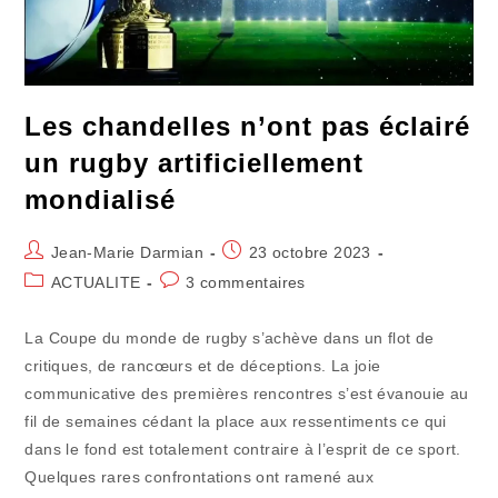
Les chandelles n’ont pas éclairé
un rugby artificiellement
mondialisé
Auteur/autrice
Publication
Jean-Marie Darmian
23 octobre 2023
de
publiée :
Post
Commentaires
ACTUALITE
3 commentaires
la
category:
de
publication :
la
La Coupe du monde de rugby s’achève dans un flot de
publication :
critiques, de rancœurs et de déceptions. La joie
communicative des premières rencontres s’est évanouie au
fil de semaines cédant la place aux ressentiments ce qui
dans le fond est totalement contraire à l’esprit de ce sport.
Quelques rares confrontations ont ramené aux