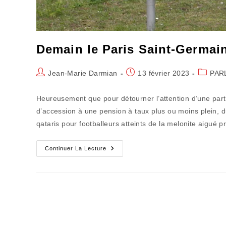
Demain le Paris Saint-Germain 
Auteur/autrice
Publication
Post
Jean-Marie Darmian
13 février 2023
PAR
de
publiée :
category
la
Heureusement que pour détourner l’attention d’une part
publication :
d’accession à une pension à taux plus ou moins plein, d
qataris pour footballeurs atteints de la melonite aiguë p
Demain
Continuer La Lecture
Le
Paris
Saint-
Germain
Risque
De
Battre
En
Retraite