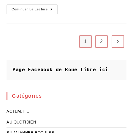
Le
Continuer La Lecture
Combat
Libre
Est
Lancé
Pour
Votre
Quotidien
1
2
Aller à 
Page Facebook de Roue Libre
ici
Catégories
ACTUALITE
AU QUOTIDIEN
BILAN ANNEE ECOULEE