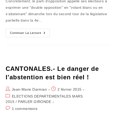
Concrètement, le parti d'opposition appelle ses électeurs à
publication :
exprimer une "double opposition" en "votant blanc ou en
s'abstenant" dimanche lors du second tour de la législative
partielle dans la 4e…
CANTONALES.-
Continuer La Lecture
Face
Au
FN
On
Peut
Aussi
Tirer
Au
Sort
CANTONALES.- Le danger de
Ou
À
l'abstention est bien réel !
Pile
Ou
Face
Auteur/autrice
Publication
Jean-Marie Darmian
2 février 2015
de
publiée :
Post
ELECTIONS DEPARTEMENTALES MARS
la
category:
2015
/
PARLER GIRONDE
publication :
Commentaires
1 commentaire
de