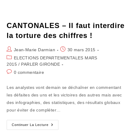
Les
Dangers
CANTONALES – Il faut interdire
la torture des chiffres !
Auteur/autrice
Publication
Jean-Marie Darmian
30 mars 2015
de
publiée :
Post
ELECTIONS DEPARTEMENTALES MARS
la
category:
2015
/
PARLER GIRONDE
publication :
Commentaires
0 commentaire
de
la
Les analystes vont demain se déchaîner en commentant
publication :
les défaites des uns et les victoires des autres mais avec
des infographies, des statistiques, des résultats globaux
pour éviter de compléter…
CANTONALES
Continuer La Lecture
–
Il