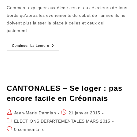
la
Comment expliquer aux électrices et aux électeurs de tous
publication :
bords qu'après les événements du début de l'année ils ne
doivent plus laisser la place à celles et ceux qui
justement…
CANTONALES.-
Continuer La Lecture
Le
Danger
De
L'abstention
Est
Bien
Réel
!
CANTONALES – Se loger : pas
encore facile en Créonnais
Auteur/autrice
Publication
Jean-Marie Darmian
21 janvier 2015
de
publiée :
Post
ELECTIONS DEPARTEMENTALES MARS 2015
la
category:
Commentaires
0 commentaire
publication :
de