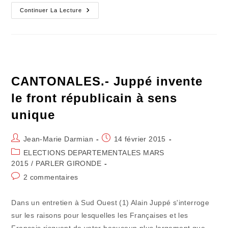
CANTONALES
Continuer La Lecture
–
Remettons
Simplement
Les
Pendules
À
L'heure
CANTONALES.- Juppé invente
le front républicain à sens
unique
Auteur/autrice
Publication
Jean-Marie Darmian
14 février 2015
de
publiée :
Post
ELECTIONS DEPARTEMENTALES MARS
la
category:
2015
/
PARLER GIRONDE
publication :
Commentaires
2 commentaires
de
la
Dans un entretien à Sud Ouest (1) Alain Juppé s'interroge
publication :
sur les raisons pour lesquelles les Françaises et les
Français risquent de voter beaucoup plus largement que