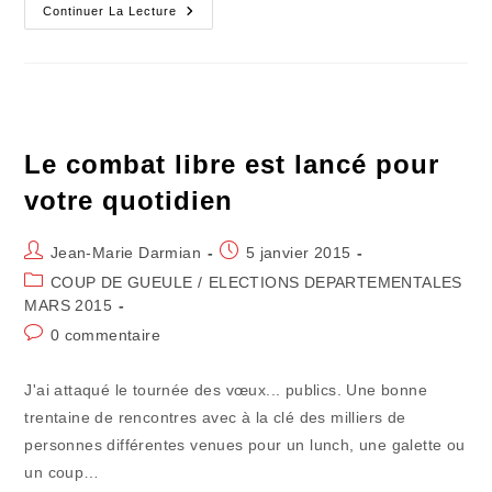
Canton
Continuer La Lecture
De
Créon
:
Je
Vote,
Je
Participe
Le combat libre est lancé pour
votre quotidien
Auteur/autrice
Publication
Jean-Marie Darmian
5 janvier 2015
de
publiée :
Post
COUP DE GUEULE
/
ELECTIONS DEPARTEMENTALES
la
category:
MARS 2015
publication :
Commentaires
0 commentaire
de
la
J'ai attaqué le tournée des vœux... publics. Une bonne
publication :
trentaine de rencontres avec à la clé des milliers de
personnes différentes venues pour un lunch, une galette ou
un coup…