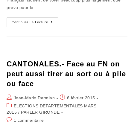
prévu pour le…
CANTONALES.-
Continuer La Lecture
Juppé
Invente
Le
Front
Républicain
À
Sens
Unique
CANTONALES.- Face au FN on
peut aussi tirer au sort ou à pile
ou face
Auteur/autrice
Publication
Jean-Marie Darmian
6 février 2015
de
publiée :
Post
ELECTIONS DEPARTEMENTALES MARS
la
category:
2015
/
PARLER GIRONDE
publication :
Commentaires
1 commentaire
de
la