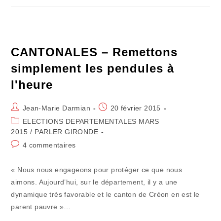
Faut
Interdire
La
Torture
Des
Chiffres
!
CANTONALES – Remettons
simplement les pendules à
l'heure
Auteur/autrice
Publication
Jean-Marie Darmian
20 février 2015
de
publiée :
Post
ELECTIONS DEPARTEMENTALES MARS
la
category:
2015
/
PARLER GIRONDE
publication :
Commentaires
4 commentaires
de
la
« Nous nous engageons pour protéger ce que nous
publication :
aimons. Aujourd’hui, sur le département, il y a une
dynamique très favorable et le canton de Créon en est le
parent pauvre »…