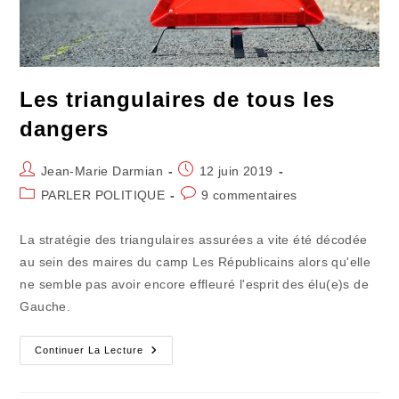
Les triangulaires de tous les
dangers
Auteur/autrice
Publication
Jean-Marie Darmian
12 juin 2019
de
publiée :
Post
Commentaires
PARLER POLITIQUE
9 commentaires
la
category:
de
publication :
la
La stratégie des triangulaires assurées a vite été décodée
publication :
au sein des maires du camp Les Républicains alors qu'elle
ne semble pas avoir encore effleuré l'esprit des élu(e)s de
Gauche.
Les
Continuer La Lecture
Triangulaires
De
Tous