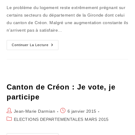
la
Le problème du logement reste extrêmement prégnant sur
publication :
certains secteurs du département de la Gironde dont celui
du canton de Créon. Malgré une augmentation constante ils
n'arrivent pas à satisfaire…
CANTONALES
Continuer La Lecture
–
Se
Loger
:
Pas
Encore
Facile
En
Créonnais
Canton de Créon : Je vote, je
participe
Auteur/autrice
Publication
Jean-Marie Darmian
6 janvier 2015
de
publiée :
Post
ELECTIONS DEPARTEMENTALES MARS 2015
la
category:
publication :