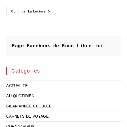
Les
Continuer La Lecture
Mauvais
Comptes
Ne
Font
Pas
Les
Amis
De
Page Facebook de Roue Libre
ici
La
Démocratie
Catégories
ACTUALITE
AU QUOTIDIEN
BILAN ANNEE ECOULEE
CARNETS DE VOYAGE
CORONAVIRUS