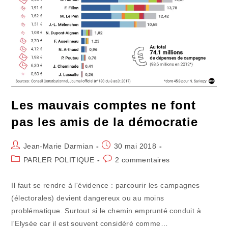
Les mauvais comptes ne font
pas les amis de la démocratie
Auteur/autrice
Publication
Jean-Marie Darmian
30 mai 2018
de
publiée :
Post
Commentaires
PARLER POLITIQUE
2 commentaires
la
category:
de
publication :
la
Il faut se rendre à l'évidence : parcourir les campagnes
publication :
(électorales) devient dangereux ou au moins
problématique. Surtout si le chemin emprunté conduit à
l'Elysée car il est souvent considéré comme…