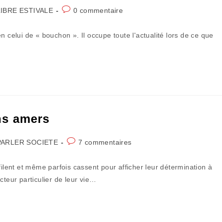
Commentaires
IBRE ESTIVALE
0 commentaire
de
la
ien celui de « bouchon ». Il occupe toute l'actualité lors de ce que
publication :
ns amers
Commentaires
PARLER SOCIETE
7 commentaires
gory:
de
la
filent et même parfois cassent pour afficher leur détermination à
publication :
cteur particulier de leur vie…