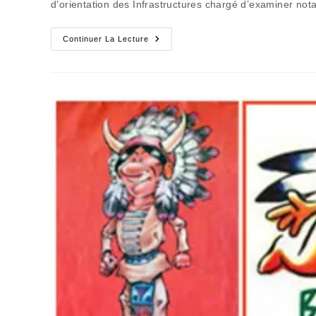
d’orientation des Infrastructures chargé d’examiner no
Le
Continuer La Lecture
Financement
De
La
LGV
Bordeaux
Toulouse
S’éloigne
À
Grande
Vitesse