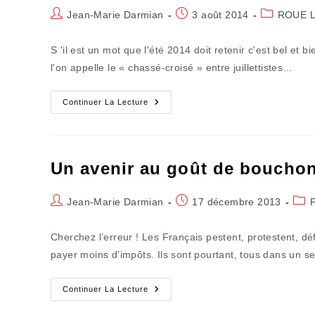
Auteur/autrice
Publication
Post
Jean-Marie Darmian
3 août 2014
ROUE L
de
publiée :
category:
la
S 'il est un mot que l'été 2014 doit retenir c'est bel et b
publication :
l'on appelle le « chassé-croisé » entre juillettistes…
La
Continuer La Lecture
France
Estivale
Reste
Celle
Du
Bouchon
Un avenir au goût de boucho
!
Auteur/autrice
Publication
Post
Jean-Marie Darmian
17 décembre 2013
de
publiée :
cate
la
Cherchez l’erreur ! Les Français pestent, protestent, dé
publication :
payer moins d’impôts. Ils sont pourtant, tous dans un se
Un
Continuer La Lecture
Avenir
Au