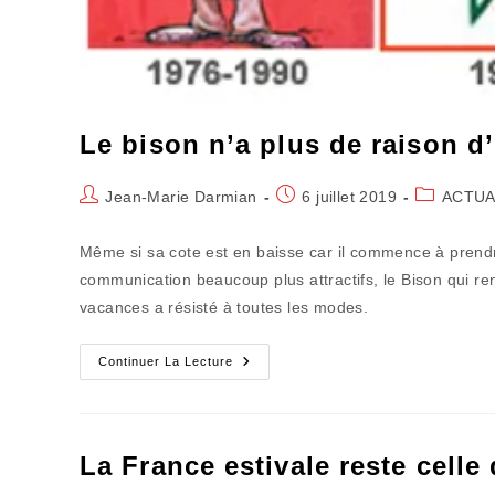
Le bison n’a plus de raison d’
Auteur/autrice
Publication
Post
Jean-Marie Darmian
6 juillet 2019
ACTUA
de
publiée :
category:
la
Même si sa cote est en baisse car il commence à prend
publication :
communication beaucoup plus attractifs, le Bison qui re
vacances a résisté à toutes les modes.
Le
Continuer La Lecture
Bison
N’a
Plus
De
Raison
D’être
La France estivale reste cell
Futé