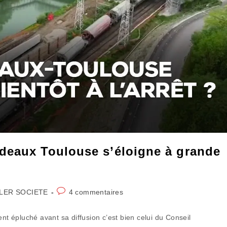
deaux Toulouse s’éloigne à grande
Commentaires
LER SOCIETE
4 commentaires
y:
de
la
ent épluché avant sa diffusion c’est bien celui du Conseil
publication :