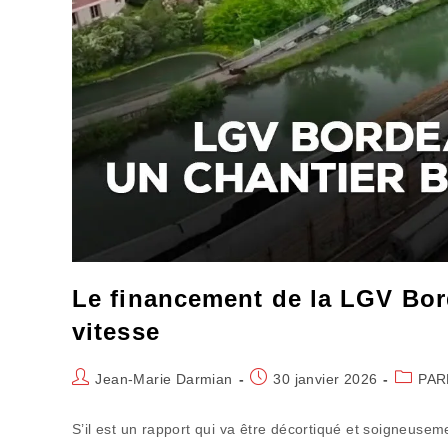
Le financement de la LGV Bor
vitesse
Auteur/autrice
Publication
Post
Jean-Marie Darmian
30 janvier 2026
PAR
de
publiée :
categor
la
S’il est un rapport qui va être décortiqué et soigneusem
publication :