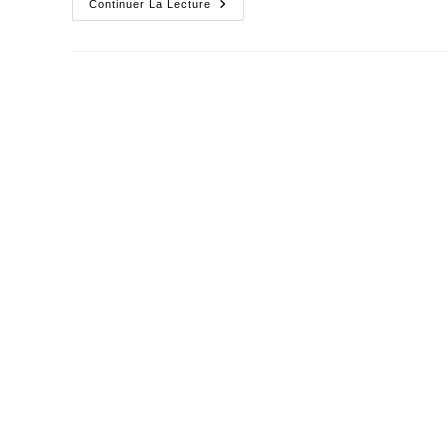
Eloignement
Continuer La Lecture
Croissant
Entre
Élus
Et
Électeurs