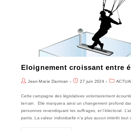
Eloignement croissant entre é
Auteur/autrice
Publication
Post
Jean-Marie Darmian
27 juin 2024
ACTUA
de
publiée :
category:
la
Cette campagne des législatives volontairement écourtée 
publication :
terrain. Elle marquera ainsi un changement profond dans 
personnes revendiquant les suffrages, et l’électorat. L’a
partis. La valeur individuelle n’a plus aucun intérêt tou