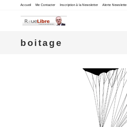
Skip
Accueil
Me Contacter
Inscription à la Newsletter
Alerte Newslette
to
content
boitage