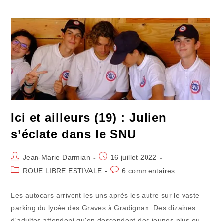
D’été
(12)
:
Vingt
Ans
Après…
Ici et ailleurs (19) : Julien
s’éclate dans le SNU
Auteur/autrice
Publication
Jean-Marie Darmian
16 juillet 2022
de
publiée :
Post
Commentaires
ROUE LIBRE ESTIVALE
6 commentaires
la
category:
de
publication :
la
Les autocars arrivent les uns après les autre sur le vaste
publication :
parking du lycée des Graves à Gradignan. Des dizaines
d'adultes attendent qu'en descendent des jeunes plus ou