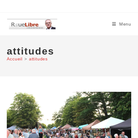
Skip
to
content
Menu
attitudes
Accueil
>
attitudes