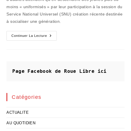
moins « uniformisés » par leur participation à la session du
Service National Universel (SNU) création récente destinée
à socialiser une génération.
Ici
Continuer La Lecture
Et
Ailleurs
(19)
:
Julien
S’éclate
Dans
Le
Page Facebook de Roue Libre
ici
SNU
Catégories
ACTUALITE
AU QUOTIDIEN