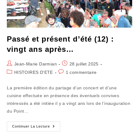
Passé et présent d’été (12) :
vingt ans après…
Auteur/autrice
Publication
Jean-Marie Darmian
28 juillet 2025
de
publiée :
Post
Commentaires
HISTOIRES D'ETE
1 commentaire
la
category:
de
publication :
la
La première édition du partage d’un concert et d’une
publication :
cuisine effectuée en présence des éventuels convives
intéressés a été initiée il y a vingt ans lors de l’inauguration
du Point…
Passé
Continuer La Lecture
Et
Présent