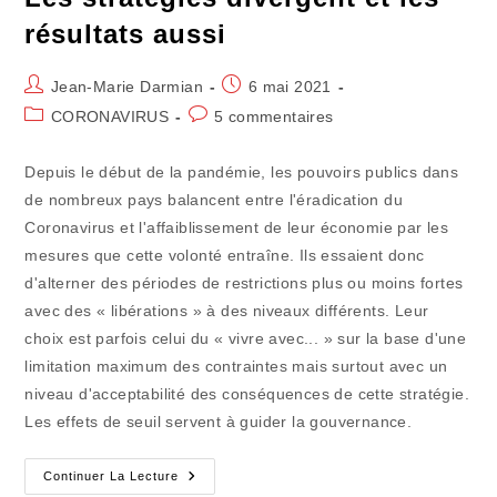
résultats aussi
Auteur/autrice
Publication
Jean-Marie Darmian
6 mai 2021
de
publiée :
Post
Commentaires
CORONAVIRUS
5 commentaires
la
category:
de
publication :
la
Depuis le début de la pandémie, les pouvoirs publics dans
publication :
de nombreux pays balancent entre l'éradication du
Coronavirus et l'affaiblissement de leur économie par les
mesures que cette volonté entraîne. Ils essaient donc
d'alterner des périodes de restrictions plus ou moins fortes
avec des « libérations » à des niveaux différents. Leur
choix est parfois celui du « vivre avec... » sur la base d'une
limitation maximum des contraintes mais surtout avec un
niveau d'acceptabilité des conséquences de cette stratégie.
Les effets de seuil servent à guider la gouvernance.
Les
Continuer La Lecture
Stratégies