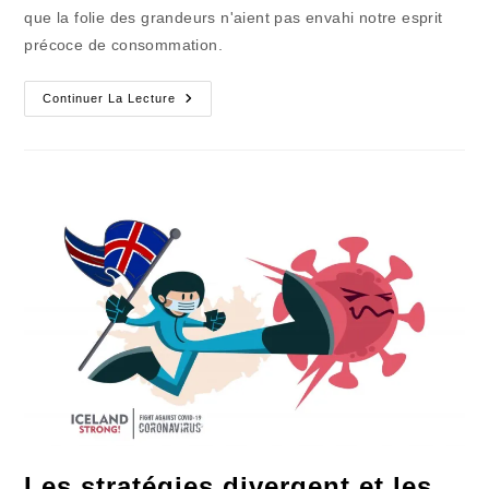
que la folie des grandeurs n'aient pas envahi notre esprit
précoce de consommation.
Se
Continuer La Lecture
Contenter
Du
Partage
De
Ce
Noël
D’un
Nouveau
Genre
Les stratégies divergent et les