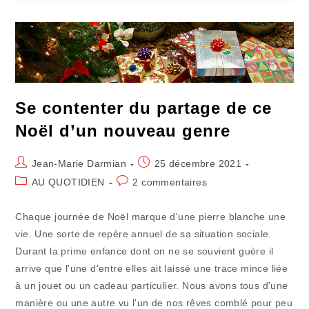
Pas
Sa
Retraite
De
Sitôt
Se contenter du partage de ce
Noël d’un nouveau genre
Auteur/autrice
Publication
Jean-Marie Darmian
25 décembre 2021
de
publiée :
Post
Commentaires
AU QUOTIDIEN
2 commentaires
la
category:
de
publication :
la
Chaque journée de Noël marque d'une pierre blanche une
publication :
vie. Une sorte de repère annuel de sa situation sociale.
Durant la prime enfance dont on ne se souvient guère il
arrive que l'une d'entre elles ait laissé une trace mince liée
à un jouet ou un cadeau particulier. Nous avons tous d'une
manière ou une autre vu l'un de nos rêves comblé pour peu