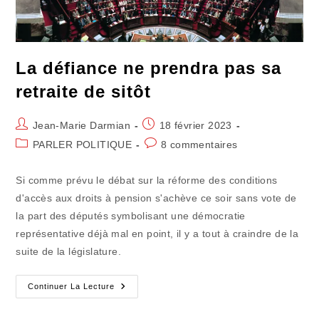
La défiance ne prendra pas sa
retraite de sitôt
Auteur/autrice
Publication
Jean-Marie Darmian
18 février 2023
de
publiée :
Post
Commentaires
PARLER POLITIQUE
8 commentaires
la
category:
de
publication :
la
Si comme prévu le débat sur la réforme des conditions
publication :
d'accès aux droits à pension s'achève ce soir sans vote de
la part des députés symbolisant une démocratie
représentative déjà mal en point, il y a tout à craindre de la
suite de la législature.
La
Continuer La Lecture
Défiance
Ne
Prendra