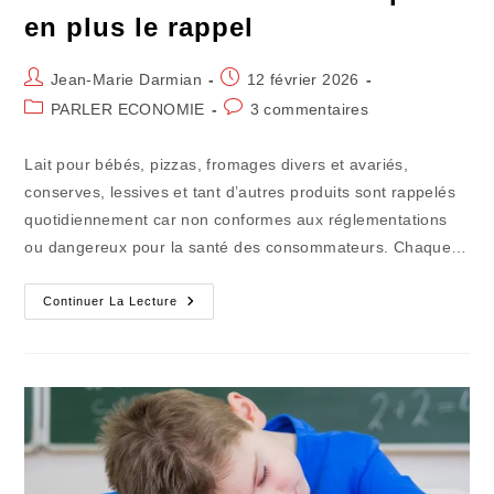
en plus le rappel
Auteur/autrice
Publication
Jean-Marie Darmian
12 février 2026
de
publiée :
Post
Commentaires
PARLER ECONOMIE
3 commentaires
la
category:
de
publication :
la
Lait pour bébés, pizzas, fromages divers et avariés,
publication :
conserves, lessives et tant d’autres produits sont rappelés
quotidiennement car non conformes aux réglementations
ou dangereux pour la santé des consommateurs. Chaque…
Les
Continuer La Lecture
Fabricants
Sonnent
De
Plus
En
Plus
Le
Rappel