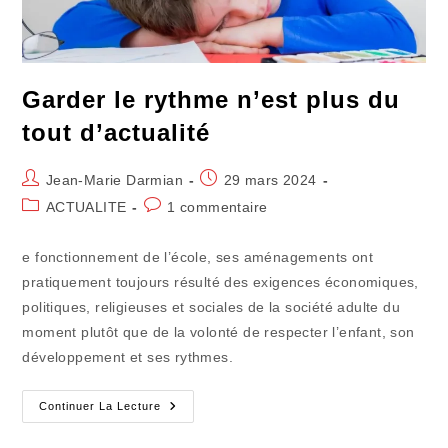
Garder le rythme n’est plus du
tout d’actualité
Auteur/autrice
Publication
Jean-Marie Darmian
29 mars 2024
de
publiée :
Post
Commentaires
ACTUALITE
1 commentaire
la
category:
de
publication :
la
e fonctionnement de l’école, ses aménagements ont
publication :
pratiquement toujours résulté des exigences économiques,
politiques, religieuses et sociales de la société adulte du
moment plutôt que de la volonté de respecter l’enfant, son
développement et ses rythmes.
Garder
Continuer La Lecture
Le
Rythme