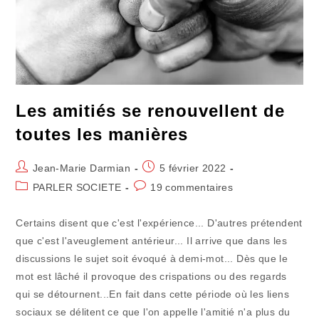
Les amitiés se renouvellent de
toutes les manières
Auteur/autrice
Publication
Jean-Marie Darmian
5 février 2022
de
publiée :
Post
Commentaires
PARLER SOCIETE
19 commentaires
la
category:
de
publication :
la
Certains disent que c'est l'expérience... D'autres prétendent
publication :
que c'est l'aveuglement antérieur... Il arrive que dans les
discussions le sujet soit évoqué à demi-mot... Dès que le
mot est lâché il provoque des crispations ou des regards
qui se détournent...En fait dans cette période où les liens
sociaux se délitent ce que l'on appelle l'amitié n'a plus du