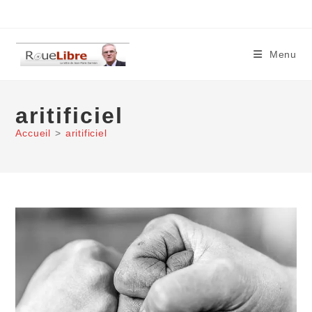
Skip
to
content
Menu
aritificiel
Accueil
>
aritificiel