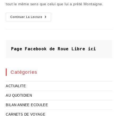
tout le même sens que celui que lui a prêté Montaigne.
Les
Continuer La Lecture
Amitiés
Se
Renouvellent
De
Toutes
Les
Manières
Page Facebook de Roue Libre
ici
Catégories
ACTUALITE
AU QUOTIDIEN
BILAN ANNEE ECOULEE
CARNETS DE VOYAGE