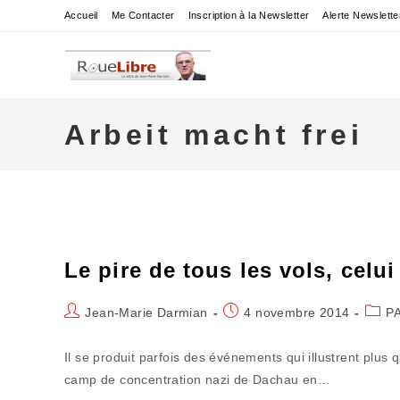
Skip
Accueil
Me Contacter
Inscription à la Newsletter
Alerte Newslette
to
content
Arbeit macht frei
Le pire de tous les vols, cel
Auteur/autrice
Publication
Post
Jean-Marie Darmian
4 novembre 2014
P
de
publiée :
categ
la
Il se produit parfois des événements qui illustrent plus qu
publication :
camp de concentration nazi de Dachau en…