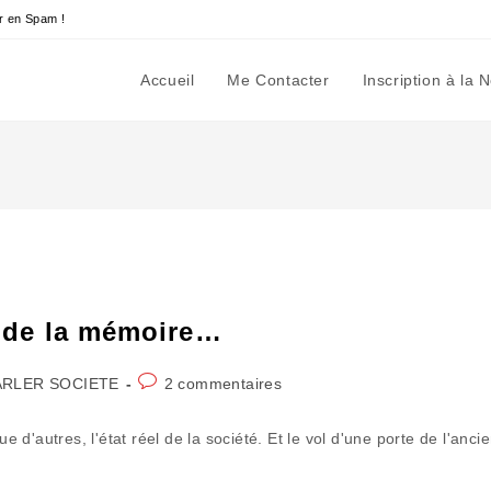
r en Spam !
Accueil
Me Contacter
Inscription à la 
ui de la mémoire…
Commentaires
ARLER SOCIETE
2 commentaires
ory:
de
la
e d'autres, l'état réel de la société. Et le vol d'une porte de l'anci
publication :