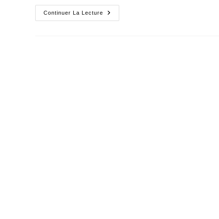
Le
Continuer La Lecture
Pire
De
Tous
Les
Vols,
Celui
De
La
Mémoire…