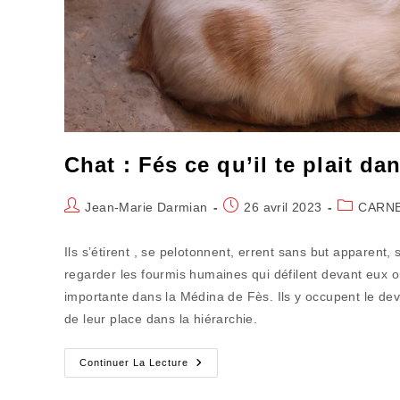
Chat : Fés ce qu’il te plait da
Auteur/autrice
Publication
Post
Jean-Marie Darmian
26 avril 2023
CARNE
de
publiée :
category:
la
Ils s’étirent , se pelotonnent, errent sans but apparent,
publication :
regarder les fourmis humaines qui défilent devant eux
importante dans la Médina de Fès. Ils y occupent le de
de leur place dans la hiérarchie.
Chat
Continuer La Lecture
:
Fés