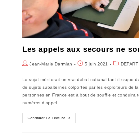
Les appels aux secours ne so
Auteur/autrice
Publication
Post
Jean-Marie Darmian
5 juin 2021
DEPART
de
publiée :
category:
la
Le sujet mériterait un vrai débat national tant il risque
publication :
de sujets subalternes colportés par les exploiteurs de l
personnes en France est à bout de souffle et conduira t
numéros d'appel.
Les
Continuer La Lecture
Appels
Aux
Secours
Ne