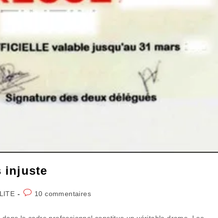
 injuste
Commentaires
LITE
10 commentaires
de
la
t dans le cadre professionnel constitue un véritable drame. Les