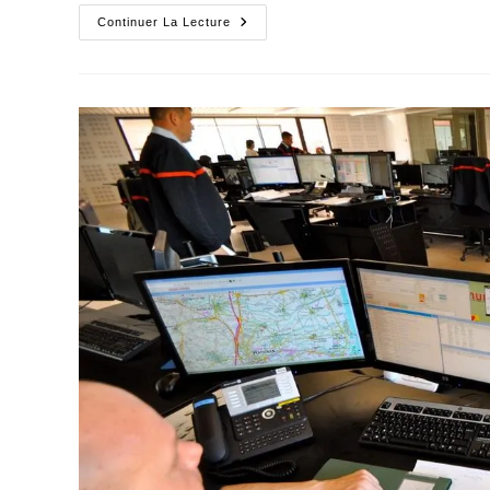
Le
Continuer La Lecture
Chasseur
Sachant
Chasser
Avec
Ses
Chiennes