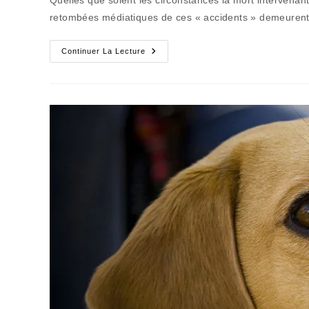
publication :
retombées médiatiques de ces « accidents » demeurent 
La
Continuer La Lecture
Mort
Au
Travail
Est
Toujours
Injuste