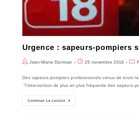
Urgence : sapeurs-pompiers 
Auteur/autrice
Publication
Post
Jean-Marie Darmian
25 novembre 2016
de
publiée :
cate
la
Des sapeurs-pompiers professionnels venus de toute la 
publication :
"l'intervention de plus en plus fréquente des sapeurs-
Urgence
Continuer La Lecture
:
Sapeurs-
Pompiers
Sans
Reproches
Mais
Débordés