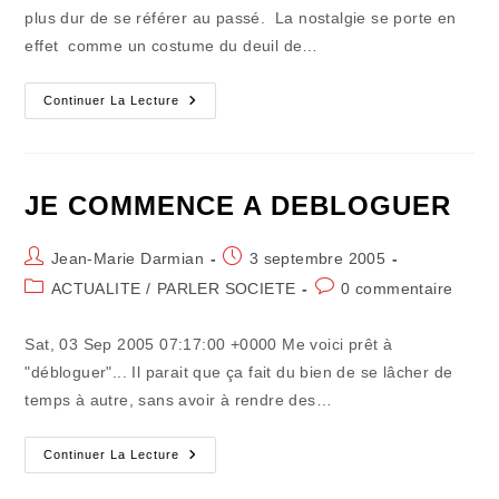
publication :
plus dur de se référer au passé. La nostalgie se porte en
effet comme un costume du deuil de…
RENTREE
Continuer La Lecture
:
OUBLIEZ
LE
PASSE
JE COMMENCE A DEBLOGUER
Auteur/autrice
Publication
Jean-Marie Darmian
3 septembre 2005
de
publiée :
Post
Commentaires
ACTUALITE
/
PARLER SOCIETE
0 commentaire
la
category:
de
publication :
la
Sat, 03 Sep 2005 07:17:00 +0000 Me voici prêt à
publication :
"débloguer"... Il parait que ça fait du bien de se lâcher de
temps à autre, sans avoir à rendre des…
JE
Continuer La Lecture
COMMENCE
A