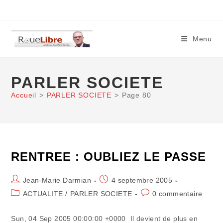
Skip
to
content
Menu
PARLER SOCIETE
Accueil
>
PARLER SOCIETE
>
Page 80
RENTREE : OUBLIEZ LE PASSE
Auteur/autrice
Publication
Jean-Marie Darmian
4 septembre 2005
de
publiée :
Post
Commentaires
ACTUALITE
/
PARLER SOCIETE
0 commentaire
la
category:
de
publication :
la
Sun, 04 Sep 2005 00:00:00 +0000 Il devient de plus en