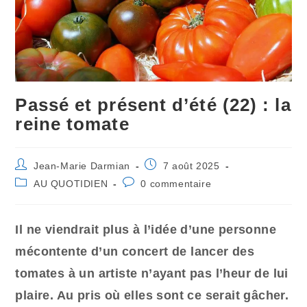
Passé et présent d’été (22) : la
reine tomate
Auteur/autrice
Publication
Jean-Marie Darmian
7 août 2025
de
publiée :
Post
Commentaires
AU QUOTIDIEN
0 commentaire
la
category:
de
publication :
la
publication :
Il ne viendrait p
lu
s à l’idée d’une personne
mécontente
d’un concert
de lancer des
tomates à un artiste n’ayant pas l’heur de lui
plaire.
Au pris où elles sont ce serait gâcher.