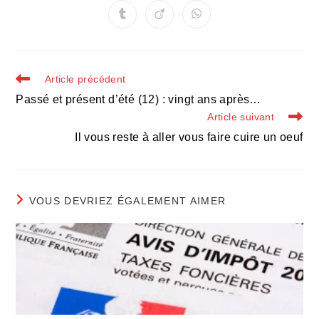
une
une
une
une
une
une
une
Ouvrir
Ouvrir
Ouvrir
autre
autre
autre
autre
autre
autre
autre
dans
dans
dans
fenêtre
fenêtre
fenêtre
fenêtre
fenêtre
fenêtre
fenêtre
une
une
une
autre
autre
autre
fenêtre
fenêtre
fenêtre
Read
Article précédent
more
Passé et présent d’été (12) : vingt ans après…
articles
Article suivant
Il vous reste à aller vous faire cuire un oeuf
VOUS DEVRIEZ ÉGALEMENT AIMER