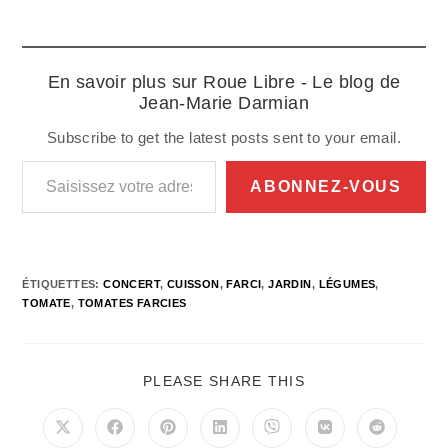
En savoir plus sur Roue Libre - Le blog de
Jean-Marie Darmian
Subscribe to get the latest posts sent to your email.
Saisissez votre adresse e-mail…
ABONNEZ-VOUS
ÉTIQUETTES
:
CONCERT
,
CUISSON
,
FARCI
,
JARDIN
,
LÉGUMES
,
TOMATE
,
TOMATES FARCIES
PARTAGER
PLEASE SHARE THIS
CE
CONTENU
Ouvrir
Ouvrir
Ouvrir
Ouvrir
Ouvrir
Ouvrir
Ouvrir
dans
dans
dans
dans
dans
dans
dans