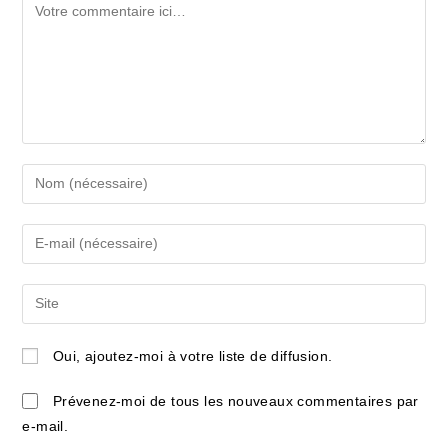
Comment
Enter
your
name
Enter
or
your
username
email
Saisir
to
address
l’URL
comment
to
de
Oui, ajoutez-moi à votre liste de diffusion.
comment
votre
site
Prévenez-moi de tous les nouveaux commentaires par
(facultatif)
e-mail.