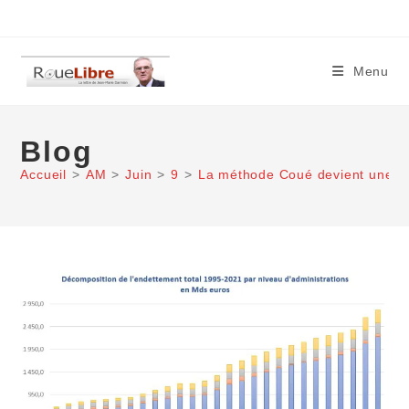
Skip
to
content
Menu
Blog
Accueil
>
AM
>
Juin
>
9
>
La méthode Coué devient une str