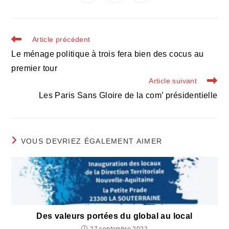
dans
dans
dans
fenêtre
fenêtre
fenêtre
fenêtre
fenêtre
fenêtre
fenêtre
une
une
une
autre
autre
autre
fenêtre
fenêtre
fenêtre
Read
Article précédent
more
Le ménage politique à trois fera bien des cocus au
articles
premier tour
Article suivant
Les Paris Sans Gloire de la com’ présidentielle
VOUS DEVRIEZ ÉGALEMENT AIMER
Des valeurs portées du global au local