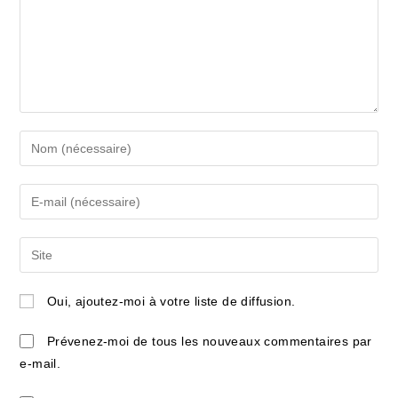
Enter
your
name
Enter
or
your
username
email
Saisir
to
address
l’URL
comment
to
de
Oui, ajoutez-moi à votre liste de diffusion.
comment
votre
site
Prévenez-moi de tous les nouveaux commentaires par
(facultatif)
e-mail.