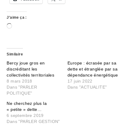
J’aime ça :
Chargement…
Similaire
Bercy joue gros en
Europe : écrasée par sa
discréditant les
dette et étranglée par sa
collectivités territoriales
dépendance énergétique
8 mars 2018
17 juin 2022
Dans "PARLER
Dans "ACTUALITE"
POLITIQUE"
Ne cherchez plus la
« petite » dette…
6 septembre 2019
Dans "PARLER GESTION"