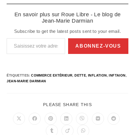
En savoir plus sur Roue Libre - Le blog de
Jean-Marie Darmian
Subscribe to get the latest posts sent to your email.
Saisissez votre adresse e-mail…
ABONNEZ-VOUS
ÉTIQUETTES
:
COMMERCE EXTÉRIEUR
,
DETTE
,
INFLATION
,
INFTAION
,
JEAN-MARIE DARMIAN
PARTAGER
PLEASE SHARE THIS
CE
CONTENU
Ouvrir
Ouvrir
Ouvrir
Ouvrir
Ouvrir
Ouvrir
Ouvrir
dans
dans
dans
dans
dans
dans
dans
une
une
une
une
une
une
une
Ouvrir
Ouvrir
Ouvrir
autre
autre
autre
autre
autre
autre
autre