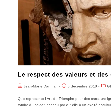
Le respect des valeurs et des
Auteur/autrice
Publication
Post
Jean-Marie Darmian
3 décembre 2018
G
de
publiée :
categ
la
Que représente l'Arc de Triomphe pour des casseurs ig
publication :
tombe du soldat inconnu parle-t-elle à un exalté accul