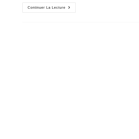
Le
Continuer La Lecture
Respect
Des
Valeurs
Et
Des
Symboles
Passe
Par
L’éducation