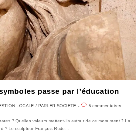
 symboles passe par l’éducation
Commentaires
ESTION LOCALE
/
PARLER SOCIETE
5 commentaires
ory:
de
la
nares ? Quelles valeurs mettent-ils autour de ce monument ? La
publication :
turé ? Le sculpteur François Rude…