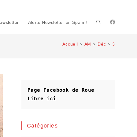
Newsletter
Alerte Newsletter en Spam !
Toggle
Accueil
>
AM
>
Déc
>
3
website
search
Page Facebook de Roue 
Libre
ici
Catégories