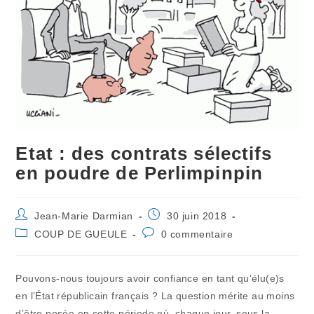
Etat : des contrats sélectifs
en poudre de Perlimpinpin
Auteur/autrice
Publication
Jean-Marie Darmian
30 juin 2018
de
publiée :
Post
Commentaires
COUP DE GUEULE
0 commentaire
la
category:
de
publication :
la
publication :
Pouvons-nous toujours avoir confiance en tant qu’élu(e)s
en l’État républicain français ? La question mérite au moins
d’être posée en cette période où, chaque jour, sous la