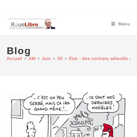
Skip
to
content
Menu
Blog
Accueil
>
AM
>
Juin
>
30
>
Etat : des contrats sélectifs e