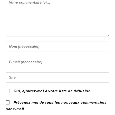
Comment
Enter
your
name
Enter
or
your
username
email
Saisir
to
address
l’URL
comment
to
de
Oui, ajoutez-moi à votre liste de diffusion.
comment
votre
site
Prévenez-moi de tous les nouveaux commentaires
(facultatif)
par e-mail.