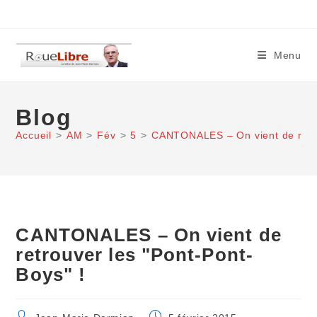
Skip
to
content
Menu
Blog
Accueil
>
AM
>
Fév
>
5
>
CANTONALES – On vient de retro
CANTONALES – On vient de
retrouver les "Pont-Pont-
Boys" !
Auteur/autrice
Publication