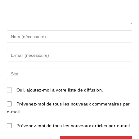
Enter
your
name
Enter
or
your
username
email
Saisir
to
address
l’URL
comment
to
de
Oui, ajoutez-moi à votre liste de diffusion.
comment
votre
site
Prévenez-moi de tous les nouveaux commentaires par
(facultatif)
e-mail.
Prévenez-moi de tous les nouveaux articles par e-mail.