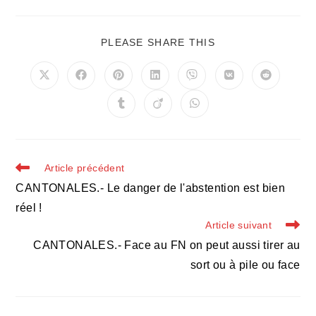
PARTAGER
PLEASE SHARE THIS
CE
CONTENU
Ouvrir
Ouvrir
Ouvrir
Ouvrir
Ouvrir
Ouvrir
Ouvrir
dans
dans
dans
dans
dans
dans
dans
une
une
une
une
une
une
une
Ouvrir
Ouvrir
Ouvrir
autre
autre
autre
autre
autre
autre
autre
dans
dans
dans
fenêtre
fenêtre
fenêtre
fenêtre
fenêtre
fenêtre
fenêtre
une
une
une
autre
autre
autre
fenêtre
fenêtre
fenêtre
Read
Article précédent
more
CANTONALES.- Le danger de l'abstention est bien
articles
réel !
Article suivant
CANTONALES.- Face au FN on peut aussi tirer au
sort ou à pile ou face