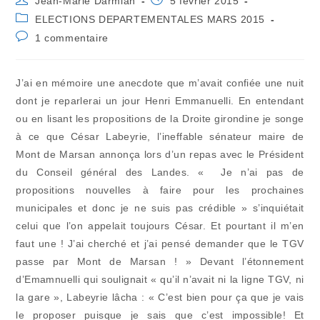
Jean-Marie Darmian
5 février 2015
de
publiée :
Post
ELECTIONS DEPARTEMENTALES MARS 2015
la
category:
Commentaires
1 commentaire
publication :
de
la
publication :
J’ai en mémoire une anecdote que m’avait confiée une nuit
dont je reparlerai un jour Henri Emmanuelli. En entendant
ou en lisant les propositions de la Droite girondine je songe
à ce que César Labeyrie, l’ineffable sénateur maire de
Mont de Marsan annonça lors d’un repas avec le Président
du Conseil général des Landes. « Je n’ai pas de
propositions nouvelles à faire pour les prochaines
municipales et donc je ne suis pas crédible » s’inquiétait
celui que l’on appelait toujours César. Et pourtant il m’en
faut une ! J’ai cherché et j’ai pensé demander que le TGV
passe par Mont de Marsan ! » Devant l’étonnement
d’Emamnuelli qui soulignait « qu’il n’avait ni la ligne TGV, ni
la gare », Labeyrie lâcha : « C’est bien pour ça que je vais
le proposer puisque je sais que c’est impossible! Et