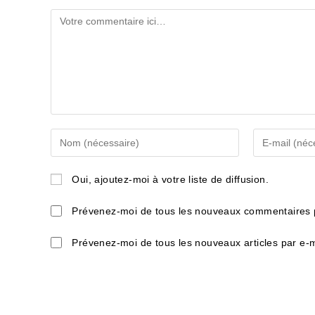
Comment
Enter
Enter
your
your
name
email
Oui, ajoutez-moi à votre liste de diffusion.
or
address
username
to
Prévenez-moi de tous les nouveaux commentaires p
to
comment
comment
Prévenez-moi de tous les nouveaux articles par e-m