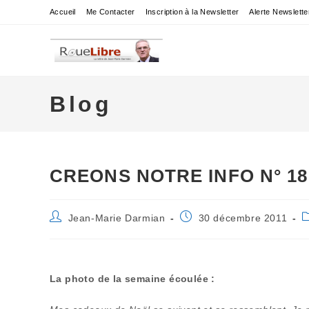
Skip
Accueil
Me Contacter
Inscription à la Newsletter
Alerte Newslette
to
content
Blog
CREONS NOTRE INFO N° 18
Auteur/autrice
Publication
P
Jean-Marie Darmian
30 décembre 2011
de
publiée :
c
la
publication :
La photo de la semaine écoulée :