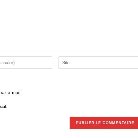
Saisir
l’URL
de
votre
site
ar e-mail.
(facultatif)
ail.