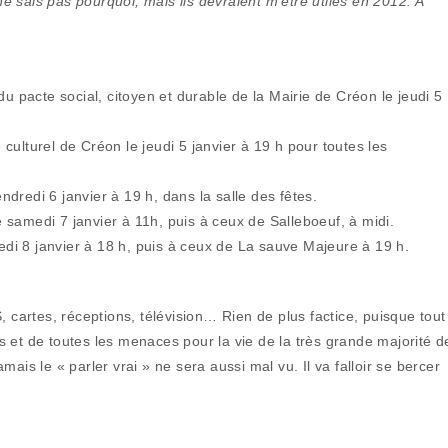
 sais pas pourquoi, mais ils devraient m’être utiles en 2012. A
du pacte social, citoyen et durable de la Mairie de Créon le jeudi 5
ulturel de Créon le jeudi 5 janvier à 19 h pour toutes les
dredi 6 janvier à 19 h, dans la salle des fêtes.
samedi 7 janvier à 11h, puis à ceux de Salleboeuf, à midi.
i 8 janvier à 18 h, puis à ceux de La sauve Majeure à 19 h.
, cartes, réceptions, télévision… Rien de plus factice, puisque tout
 et de toutes les menaces pour la vie de la très grande majorité d
ais le « parler vrai » ne sera aussi mal vu. Il va falloir se bercer