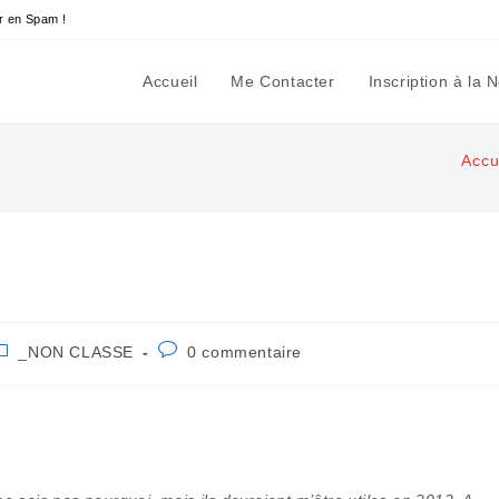
r en Spam !
Accueil
Me Contacter
Inscription à la 
Accu
ost
Commentaires
_NON CLASSE
0 commentaire
ategory:
de
la
publication :