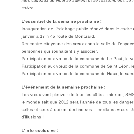
Mes cadeaux de Noël se suivent et se ressemblent. Je ne
suivre…
L’essentiel de la semaine prochaine :
Inauguration de l’éclairage public rénové dans le cadre 
janvier à 17 h 45 route de Montuard.
Rencontre citoyenne des vœux dans la salle de l’espace c
personnes qui souhaitent s’y associer.
Participation aux vœux de la commune de Le Pout, le ven
Participation aux vœux de la commune de Saint Léon, le 
Participation aux vœux de la commune de Haux, le samed
L’événement de la semaine prochaine :
Les vœux vont pleuvoir de tous les côtés : internet, SMS
le monde sait que 2012 sera l’année de tous les dangers
celles et ceux à qui ont destine ses… meilleurs vœux. Jam
d’illusions !
L’info exclusive :