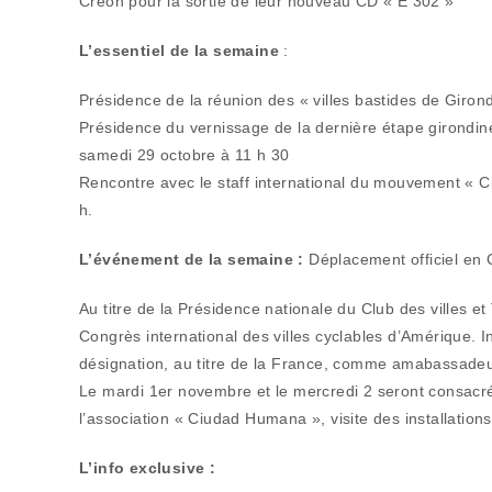
Créon pour la sortie de leur nouveau CD « E 302 »
L’essentiel de la semaine
:
Présidence de la réunion des « villes bastides de Giro
Présidence du vernissage de la dernière étape girondine
samedi 29 octobre à 11 h 30
Rencontre avec le staff international du mouvement « C
h.
L’événement de la semaine :
Déplacement officiel en
Au titre de la Présidence nationale du Club des villes et
Congrès international des villes cyclables d’Amérique. I
désignation, au titre de la France, comme amabassadeur 
Le mardi 1er novembre et le mercredi 2 seront consacr
l’association « Ciudad Humana », visite des installation
L’info exclusive :