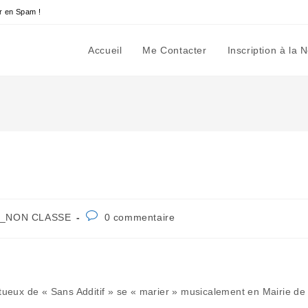
r en Spam !
Accueil
Me Contacter
Inscription à la 
t
Commentaires
_NON CLASSE
0 commentaire
egory:
de
la
publication :
ueux de « Sans Additif » se « marier » musicalement en Mairie de