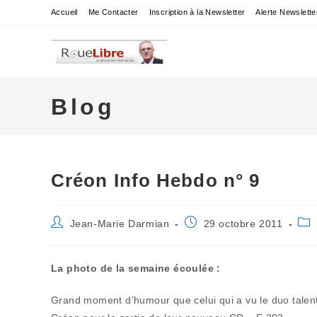
Skip
Accueil
Me Contacter
Inscription à la Newsletter
Alerte Newslette
to
content
Blog
Créon Info Hebdo n° 9
Auteur/autrice
Publication
Pos
Jean-Marie Darmian
29 octobre 2011
de
publiée :
cat
la
publication :
La photo de la semaine écoulée :
Grand moment d’humour que celui qui a vu le duo talent