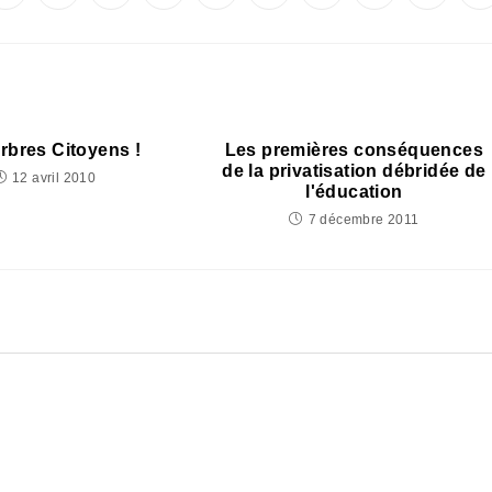
dans
dans
dans
dans
dans
dans
dans
dans
dans
d
une
une
une
une
une
une
une
une
une
u
autre
autre
autre
autre
autre
autre
autre
autre
autre
a
fenêtre
fenêtre
fenêtre
fenêtre
fenêtre
fenêtre
fenêtre
fenêtre
fenêtre
f
rbres Citoyens !
Les premières conséquences
de la privatisation débridée de
12 avril 2010
l'éducation
7 décembre 2011