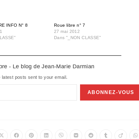
E INFO N° 8
Roue libre n° 7
11
27 mai 2012
LASSE"
Dans "_NON CLASSE"
ibre - Le blog de Jean-Marie Darmian
 latest posts sent to your email.
ABONNEZ-VOUS
Ouvrir
Ouvrir
Ouvrir
Ouvrir
Ouvrir
Ouvrir
Ouvrir
Ouvrir
Ouvrir
O