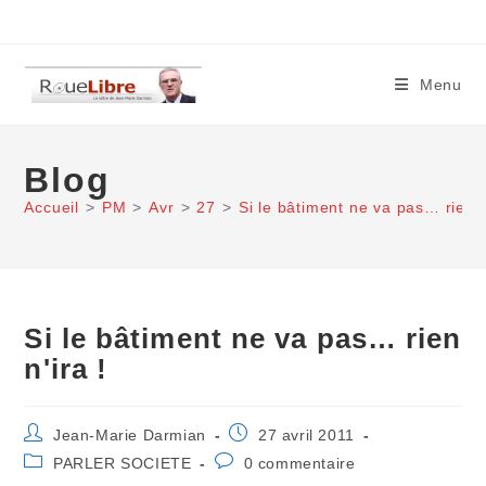
Skip
to
content
Menu
Blog
Accueil
>
PM
>
Avr
>
27
>
Si le bâtiment ne va pas… rien n
Si le bâtiment ne va pas… rien
n'ira !
Auteur/autrice
Publication
Jean-Marie Darmian
27 avril 2011
de
publiée :
Post
Commentaires
PARLER SOCIETE
0 commentaire
la
category:
de