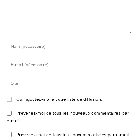
Enter
your
name
Enter
or
your
username
email
Saisir
to
address
l’URL
comment
to
de
Oui, ajoutez-moi à votre liste de diffusion.
comment
votre
site
Prévenez-moi de tous les nouveaux commentaires par
(facultatif)
e-mail.
Prévenez-moi de tous les nouveaux articles par e-mail.