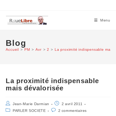
Skip
to
content
Menu
Blog
Accueil
>
PM
>
Avr
>
2
>
La proximité indispensable mais 
La proximité indispensable
mais dévalorisée
Auteur/autrice
Publication
Jean-Marie Darmian
2 avril 2011
de
publiée :
Post
Commentaires
PARLER SOCIETE
2 commentaires
la
category:
de