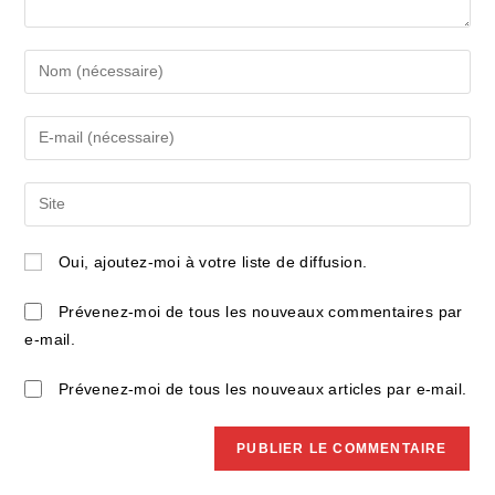
Enter
your
name
Enter
or
your
username
email
Saisir
to
address
l’URL
comment
to
de
Oui, ajoutez-moi à votre liste de diffusion.
comment
votre
site
Prévenez-moi de tous les nouveaux commentaires par
(facultatif)
e-mail.
Prévenez-moi de tous les nouveaux articles par e-mail.