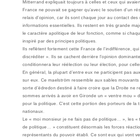
Mitterrand expliquait toujours à celles et ceux qui avaien
France ne pouvait se gagner qu’avec le soutien d’un résea
relais d’opinion, car ils sont chaque jour au contact des
informations essentielles. Ils restent en très grande maj
le caractère apolitique de leur fonction, comme si chaque
inspiré par des principes politiques.
Ils reflètent fortement cette France de l’indifférence, q
discréditer ». Ils se cachent derrière l’opinion dominant
conditionnera leur réélection ou leur élection, pour celle
En général, la plupart d’entre eux ne participent pas aux
sur eux. Ce maelström ressemble aux sables mouvants da
sorte d’édredon destiné à faire croire que la Droite ne
sommes arrivés à avoir en Gironde un « ventre mou » d
pour la politique. C’est cette portion des porteurs de la t
nationaux.
Le « moi monsieur je ne fais pas de politique… », les « t
de politique… » constituent désormais les forces réaction
représentants du pouvoir établi. Ce sont eux qui vont ve