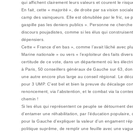
qui affichent clairement leurs valeurs et courent le risq
En fait, cette « majorité », de droite par sa vision socia
camp des vainqueurs. Elle est obnubilée par le fric, se 
gaspille pas les deniers publics ». Personne ne cherche
discours poujadistes, comme si les élus qui construise
dépensiers.
Cette « France d’en bas », comme l’avait lâché avec plu
Marine nationale » ou vers « l’exploiteur des faits diver
certitude de ce vote, dans un département où les électr
à Paris, 50 conseillers généraux de Gauche sur 63, do
une autre encore plus large au conseil régional. Le déca
pour 3 UMP. C’est bel et bien la preuve du décalage con
renoncement, via l’abstention, et le combat via la conte
chemin !
Si les élus qui représentent ce peuple se détournent de
d’entamer une réhabilitation, par l’éducation populaire, d
pour la Gauche d’expliquer la valeur d’un engament réput
politique suprême, de remplir une feuille avec une vag