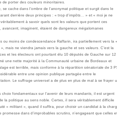
ue de porter des couleurs minoritaires.
le, se cache dans l’ombre de l’anonymat politique et surgit dans le
parant derrière deux principes : « trop d’impôts… » et « moi je ne
 véritablement à savoir quels sont les valeurs que portent ces
nt, avancent, imaginent, étaient de dangereux mégalomanes
s ou moins de condescendance Raffarin, ira partiellement vers la 
s », mais ne viendra jamais vers la gauche et ses valeurs. C’est la
ices et les électeurs ont pourtant élu 10 députés de Gauche sur 12
nné une nette majorité à la Communauté urbaine de Bordeaux et
lage est terrible, mais conforme à la répartition sénatoriale de 3 P
sidérable entre une opinion publique partagée entre le
station. Le suffrage universel a de plus en plus de mal à se frayer 
s choix fondamentaux sur l’avenir de leurs mandants, il est urgent
e la politique au sens noble. Certes, il sera véritablement difficile
é « militant », quand il suffira, pour choisir un candidat à la char
ue promesse dans d’improbables scrutins, n’engageant que celles e