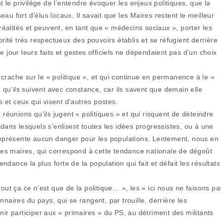
t le privilège de l’entendre évoquer les enjeux politiques, que la
u fort d’élus locaux. Il savait que les Maires restent le meilleur
 réalités et peuvent, en tant que « médecins sociaux », porter les
orité très respectueux des pouvoirs établis et se réfugient derrière
 jour leurs faits et gestes officiels ne dépendaient pas d’un choix
ui crache sur le « politique », et qui continue en permanence à le «
e qu’ils suivent avec constance, car ils savent que demain elle
s et ceux qui visent d’autres postes.
 réunions qu’ils jugent « politiques » et qui risquent de déteindre
ns lesquels s’enlisent toutes les idées progressistes, ou à une
 représente aucun danger pour les populations. Lentement, nous en
es maires, qui correspond à cette tendance nationale de dégoût
endance la plus forte de la population qui fait et défait les résultats
out ça ce n’est que de la politique… », les « ici nous ne faisons pa
naires du pays, qui se rangent, par trouille, derrière les
nir participer aux « primaires » du PS, au détriment des militants