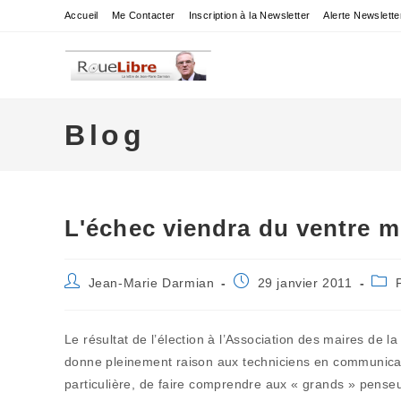
Skip
Accueil
Me Contacter
Inscription à la Newsletter
Alerte Newslette
to
content
Blog
L'échec viendra du ventre 
Auteur/autrice
Publication
Post
Jean-Marie Darmian
29 janvier 2011
de
publiée :
cate
la
publication :
Le résultat de l’élection à l’Association des maires de la
donne pleinement raison aux techniciens en communica
particulière, de faire comprendre aux « grands » penseu