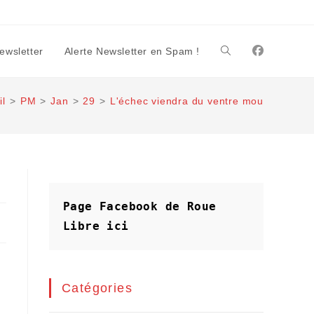
Newsletter
Alerte Newsletter en Spam !
Toggle
il
>
PM
>
Jan
>
29
>
L'échec viendra du ventre mou
website
search
Page Facebook de Roue 
Libre
ici
Catégories