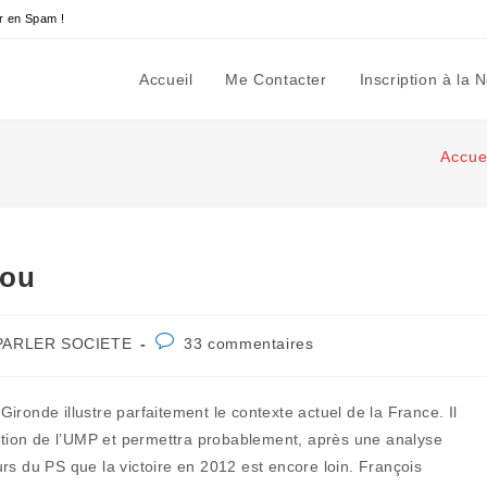
r en Spam !
Accueil
Me Contacter
Inscription à la 
Accue
mou
Commentaires
PARLER SOCIETE
33 commentaires
gory:
de
la
publication :
 Gironde illustre parfaitement le contexte actuel de la France. Il
tion de l’UMP et permettra probablement, après une analyse
rs du PS que la victoire en 2012 est encore loin. François