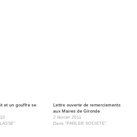
git et un gouffre se
Lettre ouverte de remerciements
aux Maires de Gironde
010
2 février 2011
LASSE"
Dans "PARLER SOCIETE"