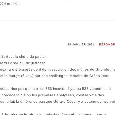
6 mai 2011
29 JANVIER 2011
RÉPOND
 Surtout la chute du papier.
rard César élu de justesse
ar a été élu président de l’association des maires de Gironde hi
tite marge (6 voix) sur son challenger, le maire de Créon Jean-
ilisatrice puisque sur les 556 inscrits, il y a eu 535 votants dont
 précédent. Selon les premières analysées, c’est le vote des
qui a fait la différence puisque Gérard César y a obtenu quinze vo
d de réforme territoriale contestée. On sait maintenant que la