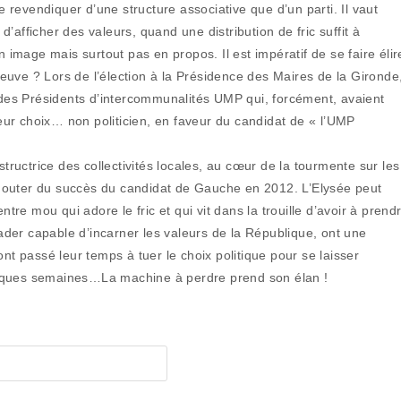
se revendiquer d’une structure associative que d’un parti. Il vaut
 d’afficher des valeurs, quand une distribution de fric suffit à
n image mais surtout pas en propos. Il est impératif de se faire élir
preuve ? Lors de l’élection à la Présidence des Maires de la Gironde
l des Présidents d’intercommunalités UMP qui, forcément, avaient
ur choix… non politicien, en faveur du candidat de « l’UMP
structrice des collectivités locales, au cœur de la tourmente sur les
ter du succès du candidat de Gauche en 2012. L’Elysée peut
 ventre mou qui adore le fric et qui vit dans la trouille d’avoir à prend
leader capable d’incarner les valeurs de la République, ont une
nt passé leur temps à tuer le choix politique pour se laisser
elques semaines…La machine à perdre prend son élan !