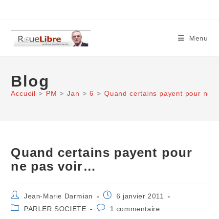
Skip
to
content
Menu
Blog
Accueil
>
PM
>
Jan
>
6
>
Quand certains payent pour ne 
Quand certains payent pour
ne pas voir…
Auteur/autrice
Publication
Jean-Marie Darmian
6 janvier 2011
de
publiée :
Post
Commentaires
PARLER SOCIETE
1 commentaire
la
category:
de