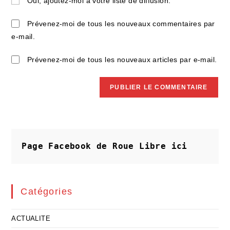
Oui, ajoutez-moi à votre liste de diffusion.
comment
votre
site
Prévenez-moi de tous les nouveaux commentaires par
(facultatif)
e-mail.
Prévenez-moi de tous les nouveaux articles par e-mail.
Page Facebook de Roue Libre
ici
Catégories
ACTUALITE