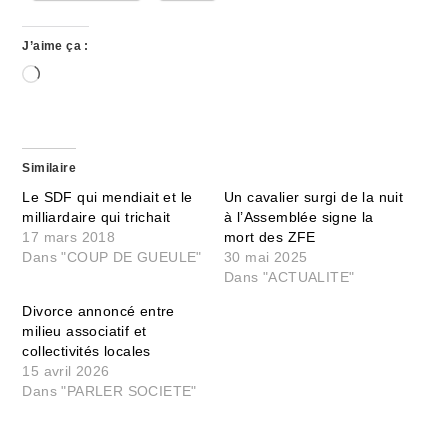
J’aime ça :
Chargement…
Similaire
Le SDF qui mendiait et le
Un cavalier surgi de la nuit
milliardaire qui trichait
à l’Assemblée signe la
17 mars 2018
mort des ZFE
Dans "COUP DE GUEULE"
30 mai 2025
Dans "ACTUALITE"
Divorce annoncé entre
milieu associatif et
collectivités locales
15 avril 2026
Dans "PARLER SOCIETE"