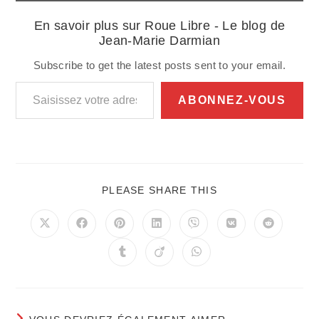
En savoir plus sur Roue Libre - Le blog de
Jean-Marie Darmian
Subscribe to get the latest posts sent to your email.
Saisissez votre adresse e-mail…
ABONNEZ-VOUS
PARTAGER
PLEASE SHARE THIS
CE
CONTENU
Ouvrir
Ouvrir
Ouvrir
Ouvrir
Ouvrir
Ouvrir
Ouvrir
dans
dans
dans
dans
dans
dans
dans
une
une
une
une
une
une
une
Ouvrir
Ouvrir
Ouvrir
autre
autre
autre
autre
autre
autre
autre
dans
dans
dans
fenêtre
fenêtre
fenêtre
fenêtre
fenêtre
fenêtre
fenêtre
une
une
une
autre
autre
autre
fenêtre
fenêtre
fenêtre