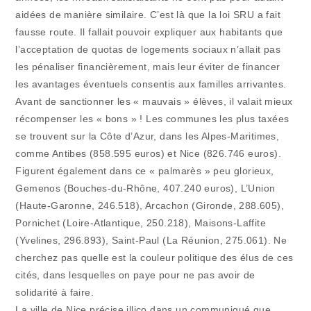
aidées de manière similaire. C’est là que la loi SRU a fait
fausse route. Il fallait pouvoir expliquer aux habitants que
l’acceptation de quotas de logements sociaux n’allait pas
les pénaliser financièrement, mais leur éviter de financer
les avantages éventuels consentis aux familles arrivantes.
Avant de sanctionner les « mauvais » élèves, il valait mieux
récompenser les « bons » ! Les communes les plus taxées
se trouvent sur la Côte d’Azur, dans les Alpes-Maritimes,
comme Antibes (858.595 euros) et Nice (826.746 euros).
Figurent également dans ce « palmarès » peu glorieux,
Gemenos (Bouches-du-Rhône, 407.240 euros), L’Union
(Haute-Garonne, 246.518), Arcachon (Gironde, 288.605),
Pornichet (Loire-Atlantique, 250.218), Maisons-Laffite
(Yvelines, 296.893), Saint-Paul (La Réunion, 275.061). Ne
cherchez pas quelle est la couleur politique des élus de ces
cités, dans lesquelles on paye pour ne pas avoir de
solidarité à faire.
La ville de Nice précise illico dans un communiqué que