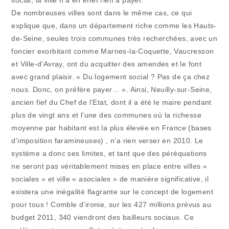
social, la ville n’a en effet rien à payer.
De nombreuses villes sont dans le même cas, ce qui
explique que, dans un département riche comme les Hauts-
de-Seine, seules trois communes très recherchées, avec un
foncier exorbitant comme Marnes-la-Coquette, Vaucresson
et Ville-d’Avray, ont du acquitter des amendes et le font
avec grand plaisir. « Du logement social ? Pas de ça chez
nous. Donc, on préfère payer… ». Ainsi, Neuilly-sur-Seine,
ancien fief du Chef de l’Etat, dont il a été le maire pendant
plus de vingt ans et l’une des communes où la richesse
moyenne par habitant est la plus élevée en France (bases
d’imposition faramineuses) , n’a rien verser en 2010. Le
système a donc ses limites, et tant que des péréquations
ne seront pas véritablement mises en place entre villes «
sociales » et ville « asociales » de manière significative, il
existera une inégalité flagrante sur le concept de logement
pour tous ! Comble d’ironie, sur les 427 millions prévus au
budget 2011, 340 viendront des bailleurs sociaux. Ce