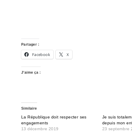
Partager :
Facebook
X
J’aime ça :
Similaire
La République doit respecter ses
Je suis totale
engagements
depuis mon en
13 décembre 2019
23 septembre 