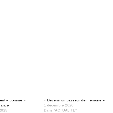
ment « pommé »
« Devenir un passeur de mémoire »
fance
1 décembre 2020
2025
Dans "ACTUALITE"