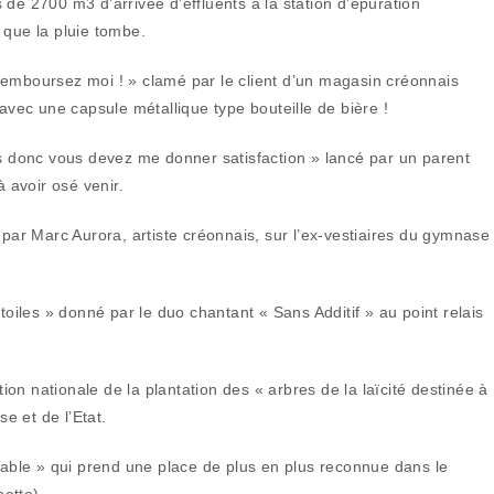
de 2700 m3 d’arrivée d’effluents à la station d’épuration
 que la pluie tombe.
remboursez moi ! » clamé par le client d’un magasin créonnais
 avec une capsule métallique type bouteille de bière !
us donc vous devez me donner satisfaction » lancé par un parent
à avoir osé venir.
 par Marc Aurora, artiste créonnais, sur l’ex-vestiaires du gymnase
toiles » donné par le duo chantant « Sans Additif » au point relais
n nationale de la plantation des « arbres de la laïcité destinée à
se et de l’Etat.
 Table » qui prend une place de plus en plus reconnue dans le