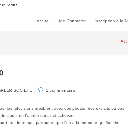
r en Spam !
Accueil
Me Contacter
Inscription à la 
Acc
0
Commentaires
ARLER SOCIETE
1 commentaire
ory:
de
la
publication :
ios, les télévisions meublent avec des photos, des extraits ou des
ts clés » de l’année qui s’est achevée.
urt tout le temps, partout et que l’on a la mémoire qui flanche.