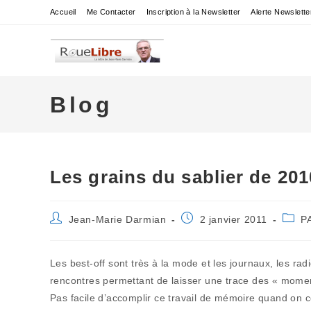
Skip
Accueil
Me Contacter
Inscription à la Newsletter
Alerte Newslette
to
content
Blog
Les grains du sablier de 201
Auteur/autrice
Publication
Post
Jean-Marie Darmian
2 janvier 2011
P
de
publiée :
categ
la
publication :
Les best-off sont très à la mode et les journaux, les rad
rencontres permettant de laisser une trace des « momen
Pas facile d’accomplir ce travail de mémoire quand on co