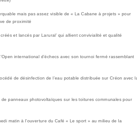
hette)
emarquable mais pas assez visible de « La Cabane à projets » pour
ive de proximité
créés et lancés par Larural’ qui allient convivialité et qualité
e l’Open international d’échecs avec son tournoi fermé rassemblant
procédé de désinfection de l’eau potable distribuée sur Créon avec l
ions de panneaux photovoltaïques sur les toitures communales pour
edi matin à l’ouverture du Café « Le sport » au milieu de la