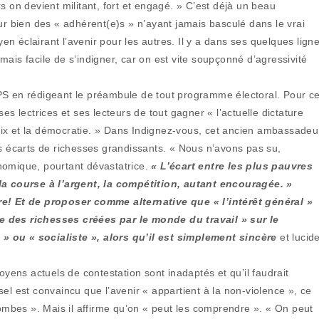
s on devient militant, fort et engagé. » C’est déjà un beau
 bien des « adhérent(e)s » n’ayant jamais basculé dans le vrai
yen éclairant l’avenir pour les autres. Il y a dans ses quelques lign
jamais facile de s’indigner, car on est vite soupçonné d’agressivité
PS en rédigeant le préambule de tout programme électoral. Pour ce
es lectrices et ses lecteurs de tout gagner « l’actuelle dictature
aix et la démocratie. » Dans Indignez-vous, cet ancien ambassadeu
écarts de richesses grandissants. « Nous n’avons pas su,
conomique, pourtant dévastatrice.
« L’écart entre les plus pauvres
 la course à l’argent, la compétition, autant encouragée. »
re! Et de proposer comme alternative que « l’intérêt général »
tage des richesses créées par le monde du travail » sur le
al » ou « socialiste », alors qu’il est simplement sincère
et lucid
oyens actuels de contestation sont inadaptés et qu’il faudrait
el est convaincu que l’avenir « appartient à la non-violence », ce
bombes ». Mais il affirme qu’on « peut les comprendre ». « On peut