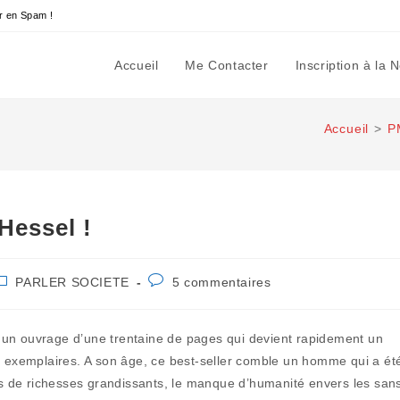
r en Spam !
Accueil
Me Contacter
Inscription à la 
Accueil
>
P
Hessel !
ost
Commentaires
PARLER SOCIETE
5 commentaires
ategory:
de
la
publication :
 un ouvrage d’une trentaine de pages qui devient rapidement un
0 exemplaires. A son âge, ce best-seller comble un homme qui a ét
rts de richesses grandissants, le manque d’humanité envers les san