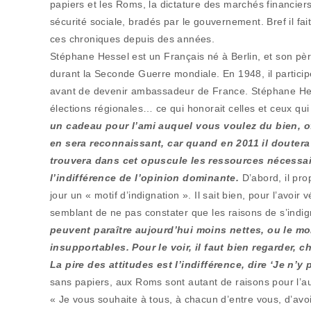
papiers et les Roms, la dictature des marchés financiers
sécurité sociale, bradés par le gouvernement. Bref il fa
ces chroniques depuis des années.
Stéphane Hessel est un Français né à Berlin, et son père 
durant la Seconde Guerre mondiale. En 1948, il participe
avant de devenir ambassadeur de France. Stéphane Hes
élections régionales… ce qui honorait celles et ceux qui
un cadeau pour l’ami auquel vous voulez du bien, o
en sera reconnaissant, car quand en 2011 il doutera
trouvera dans cet opuscule les ressources nécessair
l’indifférence de l’opinion dominante.
D’abord, il pr
jour un « motif d’indignation ». Il sait bien, pour l’avoi
semblant de ne pas constater que les raisons de s’indigne
peuvent paraître aujourd’hui moins nettes, ou le m
insupportables. Pour le voir, il faut bien regarder, 
La pire des attitudes est l’indifférence, dire ‘Je n’y 
sans papiers, aux Roms sont autant de raisons pour l’au
« Je vous souhaite à tous, à chacun d’entre vous, d’avo