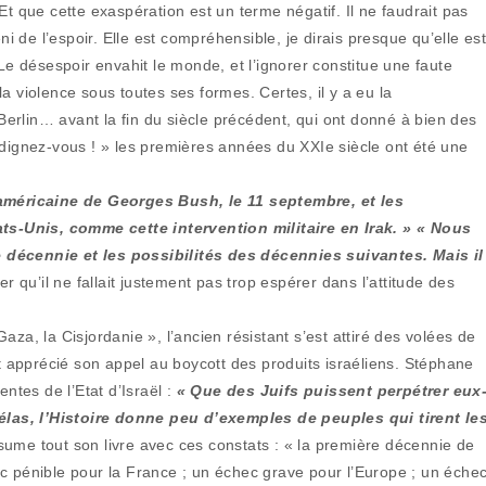
Et que cette exaspération est un terme négatif. Il ne faudrait pas
ni de l’espoir. Elle est compréhensible, je dirais presque qu’elle es
 Le désespoir envahit le monde, et l’ignorer constitue une faute
a violence sous toutes ses formes. Certes, il y a eu la
 Berlin… avant la fin du siècle précédent, qui ont donné à bien des
ndignez-vous ! » les premières années du XXIe siècle ont été une
e américaine de Georges Bush, le 11 septembre, et les
s-Unis, comme cette intervention militaire en Irak. » « Nous
 décennie et les possibilités des décennies suivantes. Mais il
er qu’il ne fallait justement pas trop espérer dans l’attitude des
za, la Cisjordanie », l’ancien résistant s’est attiré des volées de
ut apprécié son appel au boycott des produits israéliens. Stéphane
entes de l’Etat d’Israël :
« Que des Juifs puissent perpétrer eux
las, l’Histoire donne peu d’exemples de peuples qui tirent le
sume tout son livre avec ces constats : « la première décennie de
c pénible pour la France ; un échec grave pour l’Europe ; un éche