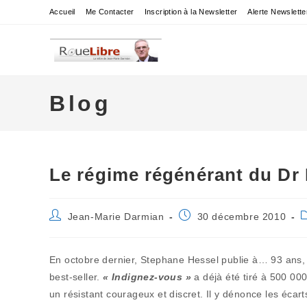
Skip
Accueil
Me Contacter
Inscription à la Newsletter
Alerte Newslette
to
content
Blog
Le régime régénérant du Dr 
Auteur/autrice
Publication
P
Jean-Marie Darmian
30 décembre 2010
de
publiée :
c
la
publication :
En octobre dernier, Stephane Hessel publie à… 93 ans,
best-seller.
« Indignez-vous »
a déjà été tiré à 500 00
un résistant courageux et discret. Il y dénonce les éca