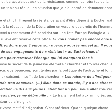
 et les acquis sociaux de la résistance, comme les retraites ou la
it un tableau réel d’une situation que je n’ai cessé de dénoncer dan
était juif. Il rejoint la résistance avant d’être déporté à Buchenwa
 à la rédaction de la Déclaration universelle des droits de l’homme
sel a récemment été candidat sur une liste Europe Ecologie aux
 lui avaient réservé cette place.
Si vous n’avez pas encore chois
ffrez donc pour 3 euros son ouvrage pour le nouvel an. Il vou
 de ses engagements de « résistant » au Sarkozisme, il
es pour retrouver l’énergie qui lui manquera face à
opose le secret de la jeunesse éternelle : chercher et trouver chaqu
r vécu, que beaucoup sont tentés par la politique de l’autruche et font
r existent. Il suffit de les chercher.
« Les raisons de s’indigner
onde trop complexe. (…) Mais dans ce monde, il y a des chose
chercher. Je dis aux jeunes: cherchez un peu, vous allez trouver
peux rien, je me débrouille’. »
Le traitement fait aux immigrés, au
teur de s’indigner.
ir votre motif d’indignation. C’est précieux. Quand quelque chose