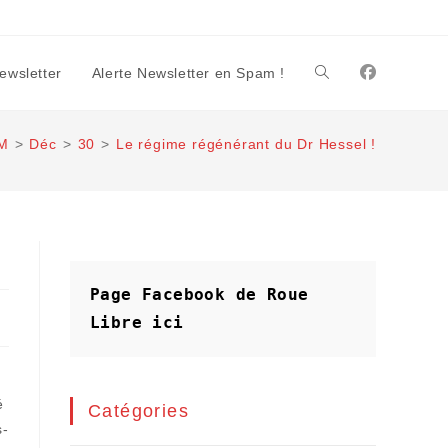
Newsletter
Alerte Newsletter en Spam !
Toggle
M
>
Déc
>
30
>
Le régime régénérant du Dr Hessel !
website
search
Page Facebook de Roue 
Libre
ici
é
Catégories
s-