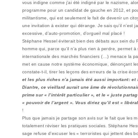
vous indigne comme j’ai été indigné par le nazisme, alor
programme pour un candidat de gauche en 2012, et pour
militantisme, qui est seulement le fait de devenir un cito
une invitation à exister qui dérange. Je sais qu’il n’est 
excessive, d’auto-promotion, d’orgueil mal placé !
Stéphane Hessel éviterait bien des débats aux sein du 
homme qui, parce qu’il n’a plus rien à perdre, permet à s
internationale des marchés financiers (…) menace la p
met en cause notre système économique, dénonçant les 
constate-t-il, tirer les leçons des erreurs de la crise é
et les plus riches n’a jamais été aussi important: et
Diantre, ce vieillard aurait une âme de révolutionnai
prime sur « l’intérêt particulier », et le « juste par
« pouvoir de l’argent ». Vous diriez qu’il est « libér
!
Plus que jamais je partage son avis sur le fait que les m
totalement réviser les pratiques sociales. Stéphane Hess
sage refuse d’excuser les « terroristes qui jettent des 