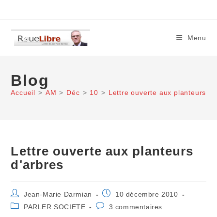
Skip
to
content
Menu
Blog
Accueil
>
AM
>
Déc
>
10
>
Lettre ouverte aux planteurs d'
Lettre ouverte aux planteurs
d'arbres
Auteur/autrice
Publication
Jean-Marie Darmian
10 décembre 2010
de
publiée :
Post
Commentaires
PARLER SOCIETE
3 commentaires
la
category:
de