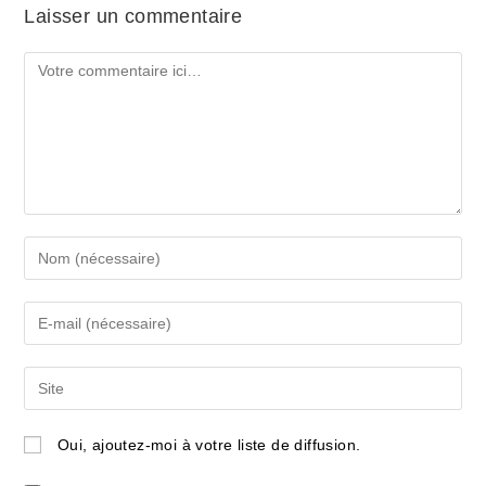
Laisser un commentaire
Comment
Enter
your
name
Enter
or
your
username
email
Saisir
to
address
l’URL
comment
to
de
Oui, ajoutez-moi à votre liste de diffusion.
comment
votre