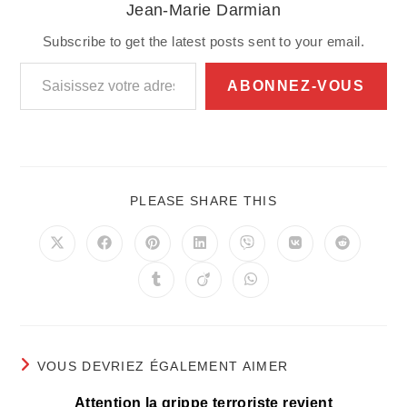
Jean-Marie Darmian
Subscribe to get the latest posts sent to your email.
Saisissez votre adresse e-mail…
ABONNEZ-VOUS
PARTAGER
PLEASE SHARE THIS
CE
CONTENU
Ouvrir
Ouvrir
Ouvrir
Ouvrir
Ouvrir
Ouvrir
Ouvrir
dans
dans
dans
dans
dans
dans
dans
une
une
une
une
une
une
une
Ouvrir
Ouvrir
Ouvrir
autre
autre
autre
autre
autre
autre
autre
dans
dans
dans
fenêtre
fenêtre
fenêtre
fenêtre
fenêtre
fenêtre
fenêtre
une
une
une
autre
autre
autre
fenêtre
fenêtre
fenêtre
VOUS DEVRIEZ ÉGALEMENT AIMER
Attention la grippe terroriste revient