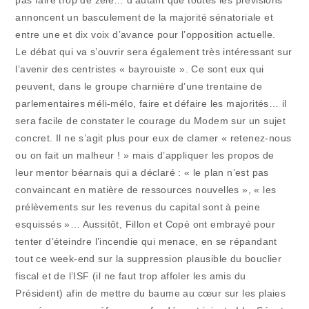
pas faire trop de zèle… d’autant que toutes les prévisions
annoncent un basculement de la majorité sénatoriale et
entre une et dix voix d’avance pour l’opposition actuelle.
Le débat qui va s’ouvrir sera également très intéressant sur
l’avenir des centristes « bayrouiste ». Ce sont eux qui
peuvent, dans le groupe charnière d’une trentaine de
parlementaires méli-mélo, faire et défaire les majorités… il
sera facile de constater le courage du Modem sur un sujet
concret. Il ne s’agit plus pour eux de clamer « retenez-nous
ou on fait un malheur ! » mais d’appliquer les propos de
leur mentor béarnais qui a déclaré : « le plan n’est pas
convaincant en matière de ressources nouvelles », « les
prélèvements sur les revenus du capital sont à peine
esquissés »… Aussitôt, Fillon et Copé ont embrayé pour
tenter d’éteindre l’incendie qui menace, en se répandant
tout ce week-end sur la suppression plausible du bouclier
fiscal et de l’ISF (il ne faut trop affoler les amis du
Président) afin de mettre du baume au cœur sur les plaies