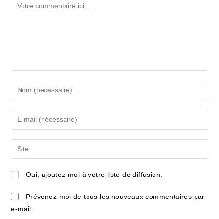
Comment
Enter
your
name
Enter
or
your
username
email
Saisir
to
address
l’URL
comment
to
de
Oui, ajoutez-moi à votre liste de diffusion.
comment
votre
site
Prévenez-moi de tous les nouveaux commentaires par
(facultatif)
e-mail.