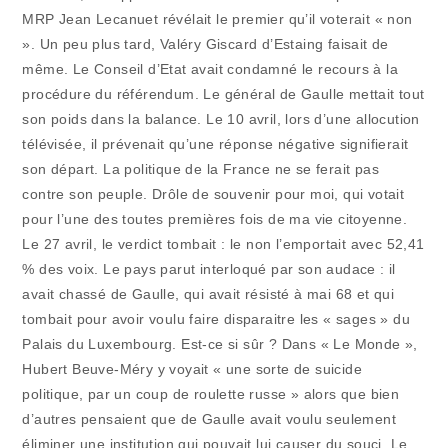
MRP Jean Lecanuet révélait le premier qu’il voterait « non
». Un peu plus tard, Valéry Giscard d’Estaing faisait de
même. Le Conseil d’Etat avait condamné le recours à la
procédure du référendum. Le général de Gaulle mettait tout
son poids dans la balance. Le 10 avril, lors d’une allocution
télévisée, il prévenait qu’une réponse négative signifierait
son départ. La politique de la France ne se ferait pas
contre son peuple. Drôle de souvenir pour moi, qui votait
pour l’une des toutes premières fois de ma vie citoyenne.
Le 27 avril, le verdict tombait : le non l’emportait avec 52,41
% des voix. Le pays parut interloqué par son audace : il
avait chassé de Gaulle, qui avait résisté à mai 68 et qui
tombait pour avoir voulu faire disparaitre les « sages » du
Palais du Luxembourg. Est-ce si sûr ? Dans « Le Monde »,
Hubert Beuve-Méry y voyait « une sorte de suicide
politique, par un coup de roulette russe » alors que bien
d’autres pensaient que de Gaulle avait voulu seulement
éliminer une institution qui pouvait lui causer du souci. Le