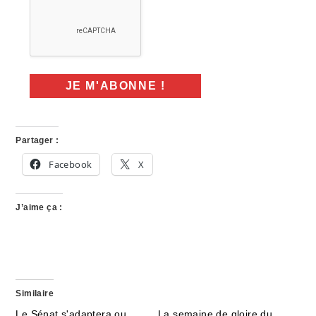
Partager :
Facebook
X
J’aime ça :
Similaire
Le Sénat s'adaptera ou
La semaine de gloire du