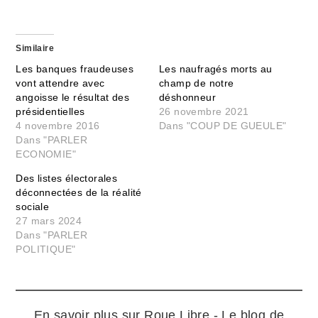
Similaire
Les banques fraudeuses
Les naufragés morts au
vont attendre avec
champ de notre
angoisse le résultat des
déshonneur
présidentielles
26 novembre 2021
4 novembre 2016
Dans "COUP DE GUEULE"
Dans "PARLER
ECONOMIE"
Des listes électorales
déconnectées de la réalité
sociale
27 mars 2024
Dans "PARLER
POLITIQUE"
En savoir plus sur Roue Libre - Le blog de