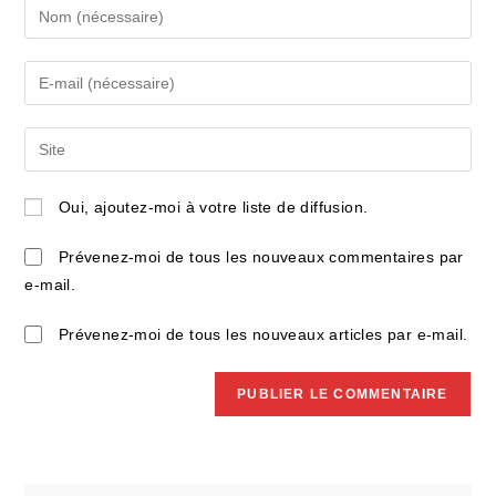
Enter
your
name
Enter
or
your
username
email
Saisir
to
address
l’URL
comment
to
de
Oui, ajoutez-moi à votre liste de diffusion.
comment
votre
site
Prévenez-moi de tous les nouveaux commentaires par
(facultatif)
e-mail.
Prévenez-moi de tous les nouveaux articles par e-mail.