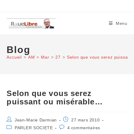
Skip
to
content
Menu
Blog
Accueil
>
AM
>
Mar
>
27
>
Selon que vous serez puissant
Selon que vous serez
puissant ou misérable…
Auteur/autrice
Publication
Jean-Marie Darmian
27 mars 2010
de
publiée :
Post
Commentaires
PARLER SOCIETE
4 commentaires
la
category:
de