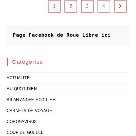
1
2
3
4
Aller à 
Page Facebook de Roue Libre
ici
Catégories
ACTUALITE
AU QUOTIDIEN
BILAN ANNEE ECOULEE
CARNETS DE VOYAGE
CORONAVIRUS
COUP DE GUEULE