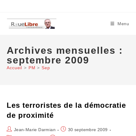
Skip
to
content
Menu
Archives mensuelles :
septembre 2009
Accueil
>
PM
>
Sep
Les terroristes de la démocratie
de proximité
Auteur/autrice
Publication
Jean-Marie Darmian
30 septembre 2009
de
publiée :