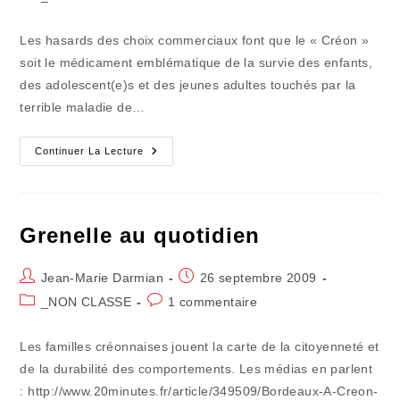
la
category:
de
publication :
la
Les hasards des choix commerciaux font que le « Créon »
publication :
soit le médicament emblématique de la survie des enfants,
des adolescent(e)s et des jeunes adultes touchés par la
terrible maladie de…
Le
Continuer La Lecture
Souffle
De
La
Solidarité
Grenelle au quotidien
Auteur/autrice
Publication
Jean-Marie Darmian
26 septembre 2009
de
publiée :
Post
Commentaires
_NON CLASSE
1 commentaire
la
category:
de
publication :
la
Les familles créonnaises jouent la carte de la citoyenneté et
publication :
de la durabilité des comportements. Les médias en parlent
: http://www.20minutes.fr/article/349509/Bordeaux-A-Creon-