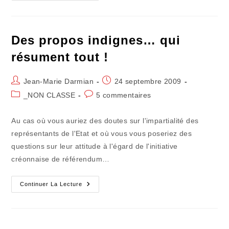
En
Mieux
Des propos indignes… qui
résument tout !
Auteur/autrice
Publication
Jean-Marie Darmian
24 septembre 2009
de
publiée :
Post
Commentaires
_NON CLASSE
5 commentaires
la
category:
de
publication :
la
Au cas où vous auriez des doutes sur l'impartialité des
publication :
représentants de l'Etat et où vous vous poseriez des
questions sur leur attitude à l'égard de l'initiative
créonnaise de référendum…
Des
Continuer La Lecture
Propos
Indignes…
Qui
Résument
Tout
!