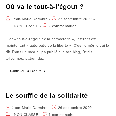
Où va le tout-à-l'égout ?
Auteur/autrice
Publication
Jean-Marie Darmian
27 septembre 2009
de
publiée :
Post
Commentaires
_NON CLASSE
2 commentaires
la
category:
de
publication :
la
Hier « tout-à-l'égout de la démocratie », Internet est
publication :
maintenant « autoroute de la liberté ». C'est le même qui le
dit. Dans un mea culpa publié sur son blog, Denis
Olivennes, patron du…
Où
Continuer La Lecture
Va
Le
Tout-
À-
L'égout
?
Le souffle de la solidarité
Auteur/autrice
Publication
Jean-Marie Darmian
26 septembre 2009
de
publiée :
Post
Commentaires
_NON CLASSE
1 commentaire