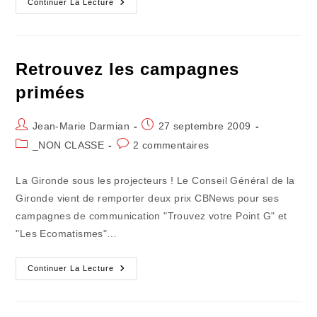
"Il
Continuer La Lecture
Y
Aura
Des
Réveils
Très
Douloureux!"
Retrouvez les campagnes
primées
Auteur/autrice
Publication
Jean-Marie Darmian
27 septembre 2009
de
publiée :
Post
Commentaires
_NON CLASSE
2 commentaires
la
category:
de
publication :
la
La Gironde sous les projecteurs ! Le Conseil Général de la
publication :
Gironde vient de remporter deux prix CBNews pour ses
campagnes de communication "Trouvez votre Point G" et
"Les Ecomatismes"…
Retrouvez
Continuer La Lecture
Les
Campagnes
Primées