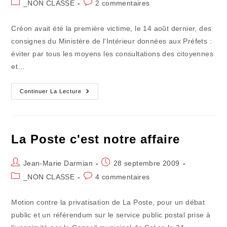
Post
Commentaires
_NON CLASSE
2 commentaires
la
category:
de
publication :
la
Créon avait été la première victime, le 14 août dernier, des
publication :
consignes du Ministère de l'Intérieur données aux Préfets :
éviter par tous les moyens les consultations des citoyennes
et…
Les
Continuer La Lecture
Terroristes
De
La
Démocratie
De
Proximité
La Poste c'est notre affaire
Auteur/autrice
Publication
Jean-Marie Darmian
28 septembre 2009
de
publiée :
Post
Commentaires
_NON CLASSE
4 commentaires
la
category:
de
publication :
la
Motion contre la privatisation de La Poste, pour un débat
publication :
public et un référendum sur le service public postal prise à