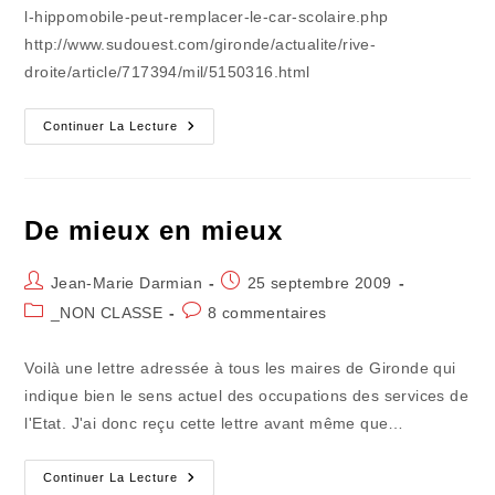
l-hippomobile-peut-remplacer-le-car-scolaire.php
http://www.sudouest.com/gironde/actualite/rive-
droite/article/717394/mil/5150316.html
Grenelle
Continuer La Lecture
Au
Quotidien
De mieux en mieux
Auteur/autrice
Publication
Jean-Marie Darmian
25 septembre 2009
de
publiée :
Post
Commentaires
_NON CLASSE
8 commentaires
la
category:
de
publication :
la
Voilà une lettre adressée à tous les maires de Gironde qui
publication :
indique bien le sens actuel des occupations des services de
l'Etat. J'ai donc reçu cette lettre avant même que…
De
Continuer La Lecture
Mieux