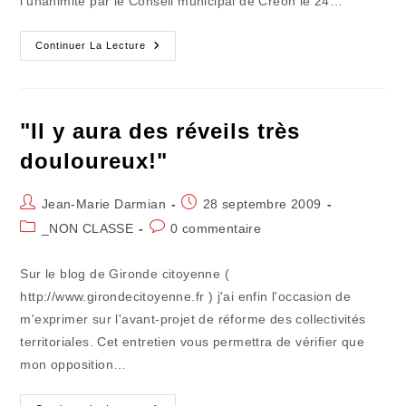
l'unanimité par le Conseil municipal de Créon le 24…
La
Continuer La Lecture
Poste
C'est
Notre
Affaire
"Il y aura des réveils très
douloureux!"
Auteur/autrice
Publication
Jean-Marie Darmian
28 septembre 2009
de
publiée :
Post
Commentaires
_NON CLASSE
0 commentaire
la
category:
de
publication :
la
Sur le blog de Gironde citoyenne (
publication :
http://www.girondecitoyenne.fr ) j'ai enfin l'occasion de
m'exprimer sur l'avant-projet de réforme des collectivités
territoriales. Cet entretien vous permettra de vérifier que
mon opposition…