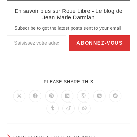
En savoir plus sur Roue Libre - Le blog de
Jean-Marie Darmian
Subscribe to get the latest posts sent to your email.
Saisissez votre adresse e-mail…
ABONNEZ-VOUS
PARTAGER
PLEASE SHARE THIS
CE
CONTENU
Ouvrir
Ouvrir
Ouvrir
Ouvrir
Ouvrir
Ouvrir
Ouvrir
dans
dans
dans
dans
dans
dans
dans
une
une
une
une
une
une
une
Ouvrir
Ouvrir
Ouvrir
autre
autre
autre
autre
autre
autre
autre
dans
dans
dans
fenêtre
fenêtre
fenêtre
fenêtre
fenêtre
fenêtre
fenêtre
une
une
une
autre
autre
autre
fenêtre
fenêtre
fenêtre