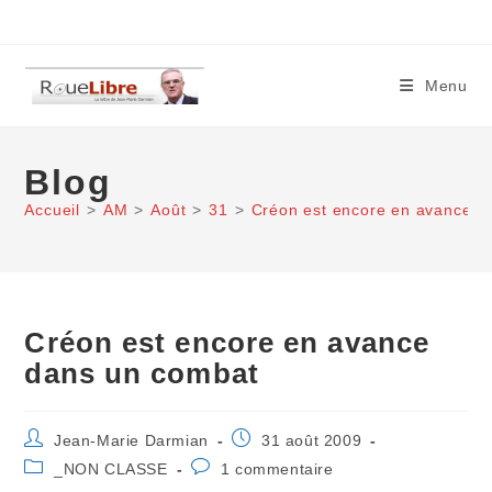
Skip
to
content
Menu
Blog
Accueil
>
AM
>
Août
>
31
>
Créon est encore en avance d
Créon est encore en avance
dans un combat
Auteur/autrice
Publication
Jean-Marie Darmian
31 août 2009
de
publiée :
Post
Commentaires
_NON CLASSE
1 commentaire
la
category:
de