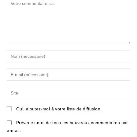
Comment
Enter
your
name
Enter
or
your
username
email
Saisir
to
address
l’URL
comment
to
de
Oui, ajoutez-moi à votre liste de diffusion.
comment
votre
site
Prévenez-moi de tous les nouveaux commentaires par
(facultatif)
e-mail.