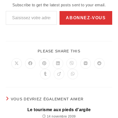
Subscribe to get the latest posts sent to your email.
Saisissez votre adresse e-mail…
ABONNEZ-VOUS
PARTAGER
PLEASE SHARE THIS
CE
CONTENU
Ouvrir
Ouvrir
Ouvrir
Ouvrir
Ouvrir
Ouvrir
Ouvrir
dans
dans
dans
dans
dans
dans
dans
une
une
une
une
une
une
une
Ouvrir
Ouvrir
Ouvrir
autre
autre
autre
autre
autre
autre
autre
dans
dans
dans
fenêtre
fenêtre
fenêtre
fenêtre
fenêtre
fenêtre
fenêtre
une
une
une
autre
autre
autre
fenêtre
fenêtre
fenêtre
VOUS DEVRIEZ ÉGALEMENT AIMER
Le tourisme aux pieds d'argile
14 novembre 2009