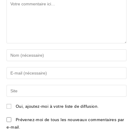
Comment
Enter
your
name
Enter
or
your
username
email
Saisir
to
address
l’URL
comment
to
de
Oui, ajoutez-moi à votre liste de diffusion.
comment
votre
site
Prévenez-moi de tous les nouveaux commentaires par
(facultatif)
e-mail.