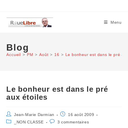
Skip
to
content
Menu
Blog
Accueil
>
PM
>
Août
>
16
>
Le bonheur est dans le pré aux
Le bonheur est dans le pré
aux étoiles
Auteur/autrice
Publication
Jean-Marie Darmian
16 août 2009
de
publiée :
Post
Commentaires
_NON CLASSE
3 commentaires
la
category:
de