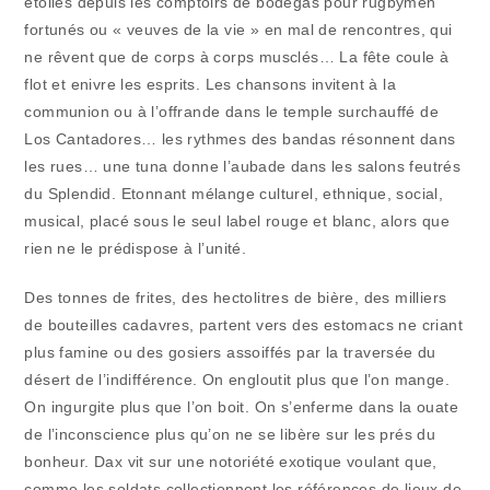
étoiles depuis les comptoirs de bodegas pour rugbymen
fortunés ou « veuves de la vie » en mal de rencontres, qui
ne rêvent que de corps à corps musclés… La fête coule à
flot et enivre les esprits. Les chansons invitent à la
communion ou à l’offrande dans le temple surchauffé de
Los Cantadores… les rythmes des bandas résonnent dans
les rues… une tuna donne l’aubade dans les salons feutrés
du Splendid. Etonnant mélange culturel, ethnique, social,
musical, placé sous le seul label rouge et blanc, alors que
rien ne le prédispose à l’unité.
Des tonnes de frites, des hectolitres de bière, des milliers
de bouteilles cadavres, partent vers des estomacs ne criant
plus famine ou des gosiers assoiffés par la traversée du
désert de l’indifférence. On engloutit plus que l’on mange.
On ingurgite plus que l’on boit. On s’enferme dans la ouate
de l’inconscience plus qu’on ne se libère sur les prés du
bonheur. Dax vit sur une notoriété exotique voulant que,
comme les soldats collectionnent les références de lieux de