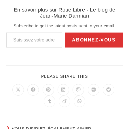
En savoir plus sur Roue Libre - Le blog de
Jean-Marie Darmian
Subscribe to get the latest posts sent to your email.
Saisissez votre adresse e-mail…
ABONNEZ-VOUS
PARTAGER
PLEASE SHARE THIS
CE
CONTENU
Ouvrir
Ouvrir
Ouvrir
Ouvrir
Ouvrir
Ouvrir
Ouvrir
dans
dans
dans
dans
dans
dans
dans
une
une
une
une
une
une
une
Ouvrir
Ouvrir
Ouvrir
autre
autre
autre
autre
autre
autre
autre
dans
dans
dans
fenêtre
fenêtre
fenêtre
fenêtre
fenêtre
fenêtre
fenêtre
une
une
une
autre
autre
autre
fenêtre
fenêtre
fenêtre
VOUS DEVRIEZ ÉGALEMENT AIMER