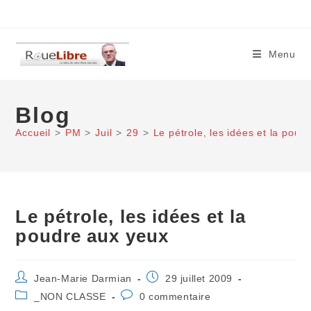
Skip
to
content
Menu
Blog
Accueil
>
PM
>
Juil
>
29
>
Le pétrole, les idées et la poud
Le pétrole, les idées et la
poudre aux yeux
Auteur/autrice
Publication
Jean-Marie Darmian
29 juillet 2009
de
publiée :
Post
Commentaires
_NON CLASSE
0 commentaire
la
category:
de