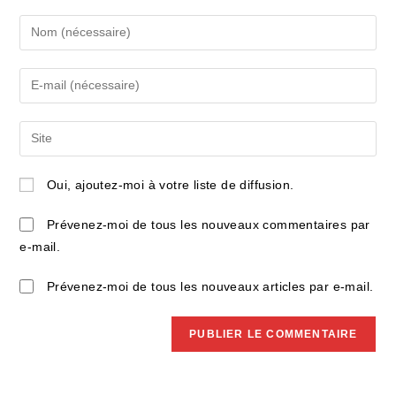
Enter
your
name
Enter
or
your
username
email
Saisir
to
address
l’URL
comment
to
de
Oui, ajoutez-moi à votre liste de diffusion.
comment
votre
site
Prévenez-moi de tous les nouveaux commentaires par
(facultatif)
e-mail.
Prévenez-moi de tous les nouveaux articles par e-mail.