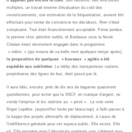
n’appelait pas encore le tram
. Des réunions, des rencontres
multiples, un travail énorme d'évaluation du coût des
investissements, une estimation de la fréquentation, avaient été
effectués pour tenter de convaincre les décideurs. Rien n'était
somptuaire. Tout était financièrement acceptable. Peine perdue,
le premier choc pétrolier oublié, et Bordeaux sous la férule
Chaban étant résolument engagée dans le programme
» métro » (qui mourra de sa belle mort quelques temps après),
la proposition de quelques » bouseux » agités a été
expédiée aux oubliettes
. Le lobby des transporteurs routiers,
propriétaires des lignes de bus, était passé par là.
Il aura fallu, ensuite, près de dix ans de bagarres quasiment
quotidiennes, pour éviter que la SNCF, en manque d'argent, ne
vende l'emprise et les stations au » privé « . La voie verte
Roger Lapébie, (aujourd'hui louée par beaucoup), a failli passer à
la trappe des projets alternatifs de déplacement, à cause de
l'indifférence générale pour cet espace public. Elle existe. Elle
vit. Elle prospère mais? désormais quelques voix s'élèvent pour