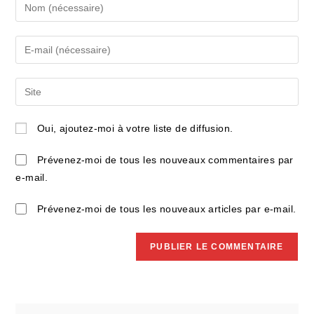
Enter
your
name
Enter
or
your
username
email
Saisir
to
address
l’URL
comment
to
de
Oui, ajoutez-moi à votre liste de diffusion.
comment
votre
site
Prévenez-moi de tous les nouveaux commentaires par
(facultatif)
e-mail.
Prévenez-moi de tous les nouveaux articles par e-mail.