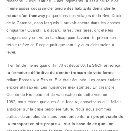
revanche » expulsatrice » des logements. Il est ainsi tout de
même assez cocasse d'entendre des habitants demander
le
retour d'un tramway
jusque dans ces villages de la Rive Droite
de la Garonne, dans lesquels il arrivait encore dans les années
cinquante? Quand il a disparu, rares, très rares, ont été les
usagers qui y ont vu un handicap pour l'avenir. Et prôner son
retour relève de l'utopie politique tant il y aura d'obstacles à
lever.
Il en fut de même quand, fin 70 et début 80,
la SNCF annonça
la fermeture définitive du dernier tronçon de voie ferrée
reliant Bordeaux à Espiet. Elle était équipée. Les gares étaient
encore utilisables. Les nuisances inexistantes. En créant le
Comité de Promotion et de valorisation de cette voie en
1982, nous étions quelques élus locaux, convaincus qu’il fallait
anticiper sur la crise pétrolière future. Nous nous sommes
battus, durant plus de 3 ans, pour présenter
un projet viable de
» transport en site propre « , sur la base de ce que l'on