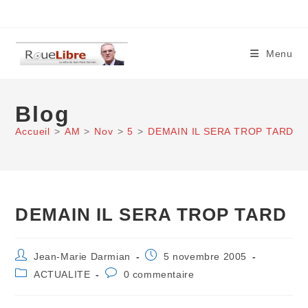
Skip
to
content
Menu
Blog
Accueil
>
AM
>
Nov
>
5
>
DEMAIN IL SERA TROP TARD
DEMAIN IL SERA TROP TARD
Auteur/autrice
Publication
Jean-Marie Darmian
5 novembre 2005
de
publiée :
Post
Commentaires
ACTUALITE
0 commentaire
la
category:
de
publication :
la