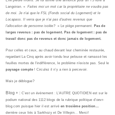
Elle pleure moins. Je lui donne une annonce pour un T3 libre à
Langoiran. «
Faites moi un mot car la propriétaire ne voudra pas
de moi. Je n'ai que le FSL (Fonds social du Logement) et le
Locapass. Il verra que je n'ai pas d'autres revenus que
l'allocation de personne isolée?
» Le piège permanent.
Pas de
larges revenus : pas de logement. Pas de logement : pas de
travail donc pas de revenus et donc jamais de logement.
Pour celles et ceux, au chaud devant leur cheminée restaurée,
regardant La Cinq après avoir tondu leur pelouse et ramassé les
feuilles mortes de l'indifférence, le problème n'existe pas. Seul le
paysage compte
! Circulez il n’y a rien à percevoir.
Mais je déblogue?
Blog + :
C’est un événement : L’AUTRE QUOTIDIEN est sur le
podium national des 1112 blogs de la rubrique politique d’oevr-
blog.com puisque hier il est arrivé
en trosième position…
derrière ceux liés à Sarkhozy et De Villepin… Merci!