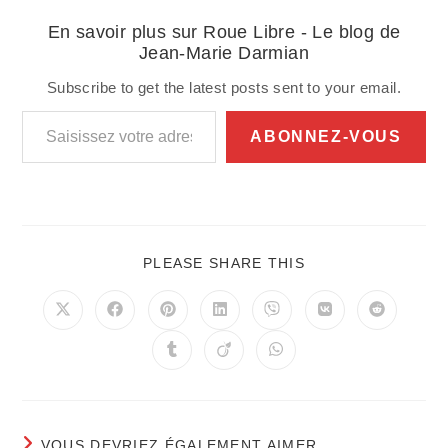
En savoir plus sur Roue Libre - Le blog de
Jean-Marie Darmian
Subscribe to get the latest posts sent to your email.
Saisissez votre adresse e-mail…
ABONNEZ-VOUS
PARTAGER
PLEASE SHARE THIS
CE
CONTENU
Ouvrir
Ouvrir
Ouvrir
Ouvrir
Ouvrir
Ouvrir
Ouvrir
dans
dans
dans
dans
dans
dans
dans
une
une
une
une
une
une
une
Ouvrir
Ouvrir
Ouvrir
autre
autre
autre
autre
autre
autre
autre
dans
dans
dans
fenêtre
fenêtre
fenêtre
fenêtre
fenêtre
fenêtre
fenêtre
une
une
une
autre
autre
autre
fenêtre
fenêtre
fenêtre
VOUS DEVRIEZ ÉGALEMENT AIMER