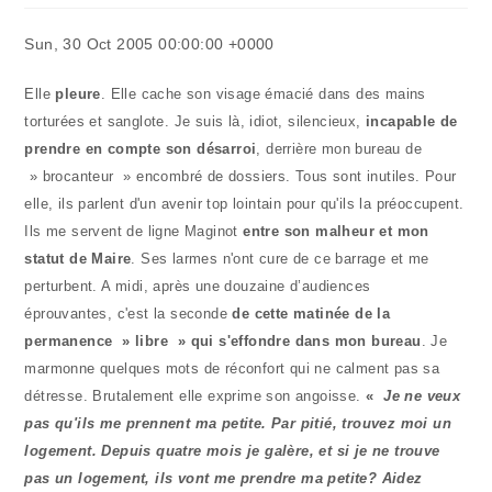
la
publication :
Sun, 30 Oct 2005 00:00:00 +0000
Elle
pleure
. Elle cache son visage émacié dans des mains
torturées et sanglote. Je suis là, idiot, silencieux,
incapable de
prendre en compte son désarroi
, derrière mon bureau de
» brocanteur » encombré de dossiers. Tous sont inutiles. Pour
elle, ils parlent d'un avenir top lointain pour qu'ils la préoccupent.
Ils me servent de ligne Maginot
entre son malheur et mon
statut de Maire
. Ses larmes n'ont cure de ce barrage et me
perturbent. A midi, après une douzaine d’audiences
éprouvantes, c'est la seconde
de cette matinée de la
permanence » libre » qui s'effondre dans mon bureau
. Je
marmonne quelques mots de réconfort qui ne calment pas sa
détresse. Brutalement elle exprime son angoisse.
«
Je ne veux
pas qu'ils me prennent ma petite. Par pitié, trouvez moi un
logement. Depuis quatre mois je galère, et si je ne trouve
pas un logement, ils vont me prendre ma petite? Aidez