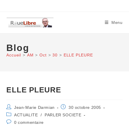
Skip
to
content
Menu
Blog
Accueil
>
AM
>
Oct
>
30
>
ELLE PLEURE
ELLE PLEURE
Auteur/autrice
Publication
Jean-Marie Darmian
30 octobre 2005
de
publiée :
Post
ACTUALITE
/
PARLER SOCIETE
la
category:
Commentaires
0 commentaire
publication :
de