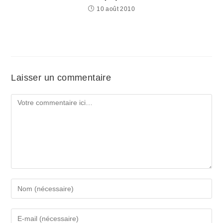
10 août 2010
Laisser un commentaire
Comment
Enter
your
name
Enter
or