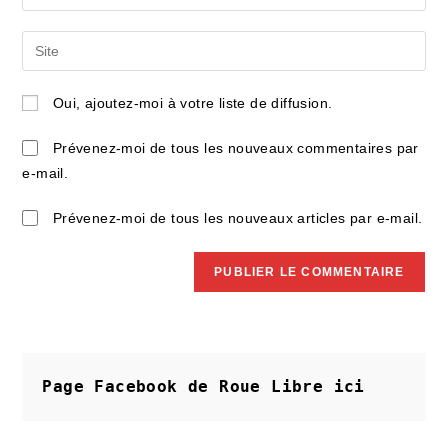
your
username
email
Saisir
to
address
l’URL
comment
to
de
Oui, ajoutez-moi à votre liste de diffusion.
comment
votre
site
Prévenez-moi de tous les nouveaux commentaires par
(facultatif)
e-mail.
Prévenez-moi de tous les nouveaux articles par e-mail.
Page Facebook de Roue Libre
ici