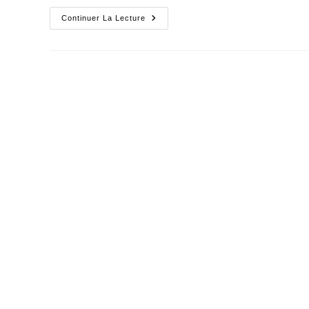
Pourvu
Continuer La Lecture
Qu'on
Trouve
Vite
Du
Pétrole
À
Palmyre
!