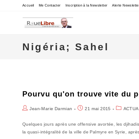
Skip
Accueil
Me Contacter
Inscription à la Newsletter
Alerte Newslette
to
content
Nigéria; Sahel
Pourvu qu'on trouve vite du p
Auteur/autrice
Publication
Post
Jean-Marie Darmian
21 mai 2015
ACTUA
de
publiée :
category:
la
Quelques jours après une offensive avortée, les djihadis
publication :
la quasi-intégralité de la ville de Palmyre en Syrie, apr