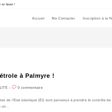
r en Spam !
Accueil
Me Contacter
Inscription à la 
étrole à Palmyre !
Commentaires
LITE
0 commentaire
de
la
tes de l’Etat islamique (EI) sont parvenus à prendre le contrôle de
publication :
ès un…